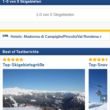
1
-
0
von
0
Skigebieten
1
-
0
von
0
Skigebieten
Hotels: Madonna di Campiglio/​Pinzolo/​Val Rendena
Best of Testberichte
Top-Skigebietsgröße
Top-Snow