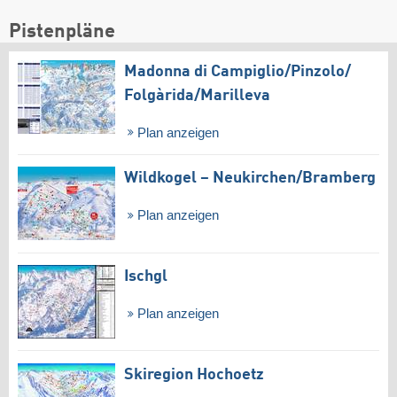
Pistenpläne
Madonna di Campiglio/​Pinzolo/​
Folgàrida/​Marilleva
Plan anzeigen
Wildkogel – Neukirchen/​Bramberg
Plan anzeigen
Ischgl
Plan anzeigen
Skiregion Hochoetz