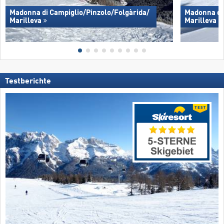
Madonna di Campiglio/​Pinzolo/​Folgàrida/​
Madonna di 
Marilleva
Marilleva
Testberichte