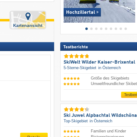
Hochzillertal
Kartenansicht
Testberichte
SkiWelt Wilder Kaiser-Brixental
5-Sterne-Skigebiet
in Österreich
Größe des Skigebiets
Umweltfreundlicher Skibet
Testber
Ski Juwel Alpbachtal Wildschön
Top-Skigebiet
in Österreich
Familien und Kinder
Pistenpräparierung