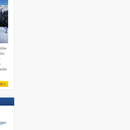
Höhe
ahn
o
e
rder
et
igen