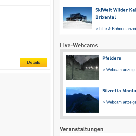
SkiWelt Wilder Ka
Brixental
Lifte & Bahnen anze
Live-Webcams
Pfelders
Details
Webcam anzeig
Silvretta Mont
Webcam anzeig
Veranstaltungen