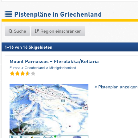
Pistenpläne in Griechenland
Suche
Region einschränken
1
-
16
von
16
Skigebieten
Mount Parnassos – Fterolakka/​Kellaria
Europa
Griechenland
Mittelgriechenland
Pistenplan anzeigen