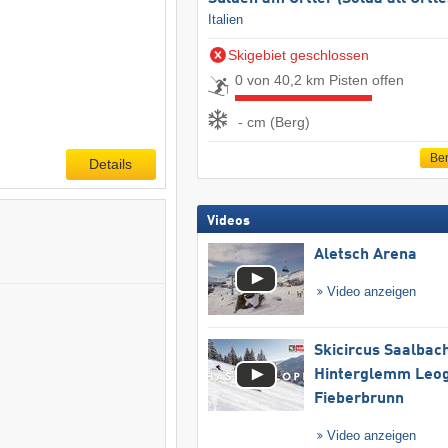
Italien
Skigebiet geschlossen
0 von 40,2 km Pisten offen
- cm (Berg)
Ber
Details
Videos
Aletsch Arena
Video anzeigen
Skicircus Saalbac
Hinterglemm Leo
Fieberbrunn
Video anzeigen