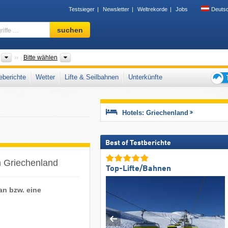
Testsieger
Newsletter
Weltrekorde
Jobs
Deuts
Skigebiet,
suchen
Region,
Begriffe
…
Länder
Gebirgszüge, Regionen
Bitte wählen
berichte
Wetter
Lifte & Seilbahnen
Unterkünfte
Tipps
für
den
Hotels: Griechenland
Skiur
Best of Testberichte
in Griechenland
Top-Lifte/Bahnen
an bzw. eine