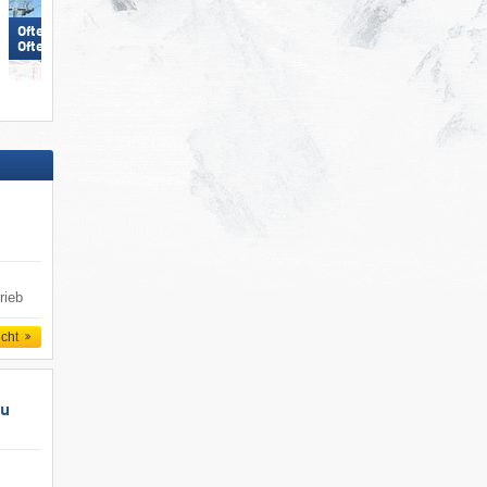
Ofterschwang/​Gunzesried –
SkiWelt Wilder Kaiser-
Ofterschwanger Horn
Brixental
rieb
icht
au