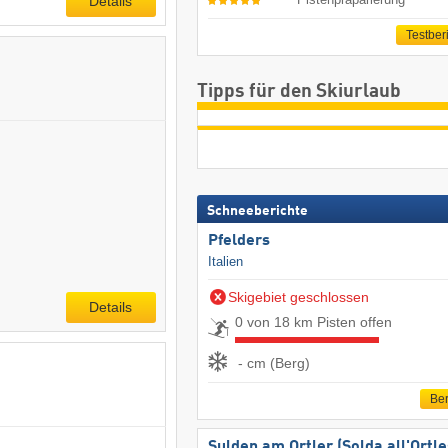
Details
Testber
Tipps für den Skiurlaub
Schneeberichte
Pfelders
Italien
Skigebiet geschlossen
Details
0 von 18 km Pisten offen
- cm (Berg)
Ber
Sulden am Ortler (Solda all'Ortle