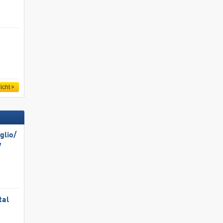
icht
lio/​
​
tal