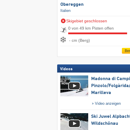
Obereggen
Italien
Skigebiet geschlossen
0 von 49 km Pisten offen
- cm (Berg)
Ber
Videos
Madonna di Campig
Pinzolo/​Folgàrida/
Marilleva
Video anzeigen
Ski Juwel Alpbach
Wildschönau