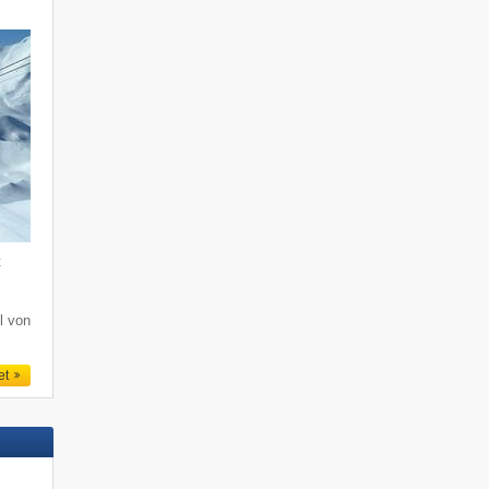
t
l von
et