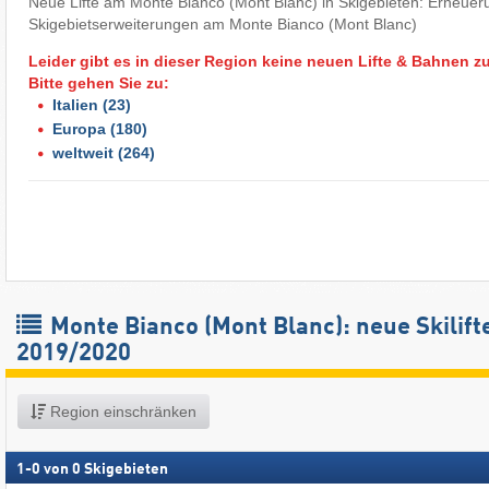
Neue Lifte am Monte Bianco (Mont Blanc) in Skigebieten: Erneueru
Skigebietserweiterungen am Monte Bianco (Mont Blanc)
Leider gibt es in dieser Region keine neuen Lifte & Bahnen z
Bitte gehen Sie zu:
Italien
(23)
Europa
(180)
weltweit
(264)
Monte Bianco (Mont Blanc): neue Skilift
2019/2020
Region einschränken
1
-
0
von
0
Skigebieten