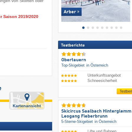
ngen von Skiliften oder
Arber
ur Saison 2019/2020
Testberichte
Obertauern
Top-Skigebiet
in Österreich
Unterkunftsangebot
Schneesicherheit
e
Testber
Kartenansicht
Skicircus Saalbach Hinterglemm
Leogang Fieberbrunn
5-Sterne-Skigebiet
in Österreich
Lifte und Bahnen