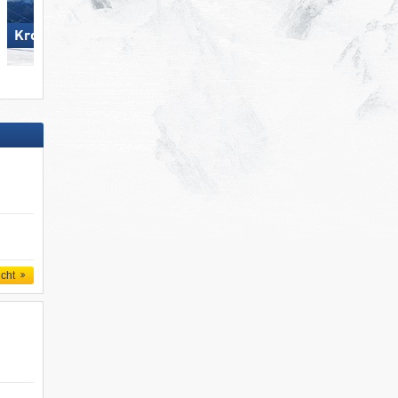
Kronplatz
Turracher Höhe
icht