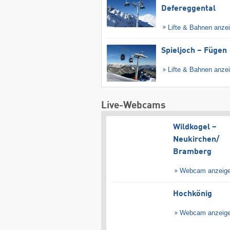
Defereggental
Lifte & Bahnen anze
Spieljoch – Fügen
Lifte & Bahnen anze
Live-Webcams
Wildkogel –
Neukirchen/​
Bramberg
Webcam anzeig
Hochkönig
Webcam anzeig