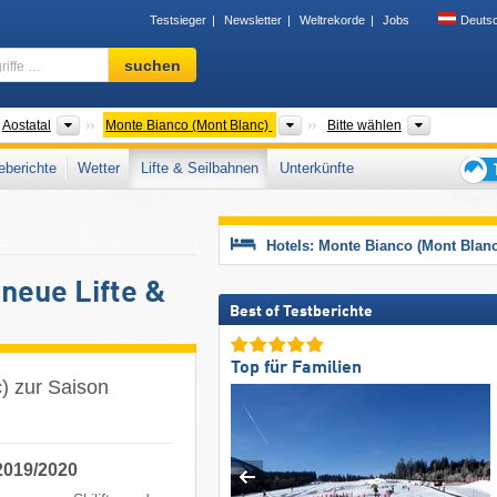
Testsieger
Newsletter
Weltrekorde
Jobs
Deuts
Skigebiet,
suchen
Region,
Begriffe
…
der
Regionen
Tourismusregionen
Gebirgsz
Aostatal
Monte Bianco (Mont Blanc)
Bitte wählen
berichte
Wetter
Lifte & Seilbahnen
Unterkünfte
Tipps
für
den
Hotels: Monte Bianco (Mont Blanc
Skiur
neue Lifte &
Best of Testberichte
Top für Familien
) zur Saison
2019/2020