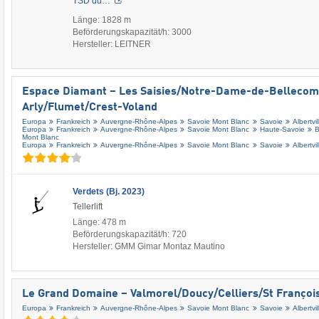
TSD du…
Länge: 1828 m
Beförderungskapazität/h: 3000
Hersteller: LEITNER
Espace Diamant – Les Saisies/​Notre-Dame-de-Bellecomb
Arly/​Flumet/​Crest-Voland
Europa
Frankreich
Auvergne-Rhône-Alpes
Savoie Mont Blanc
Savoie
Albertvil
Europa
Frankreich
Auvergne-Rhône-Alpes
Savoie Mont Blanc
Haute-Savoie
B
Mont Blanc
Europa
Frankreich
Auvergne-Rhône-Alpes
Savoie Mont Blanc
Savoie
Albertvil
Verdets (Bj. 2023)
Tellerlift
Länge: 478 m
Beförderungskapazität/h: 720
Hersteller: GMM Gimar Montaz Mautino
Le Grand Domaine – Valmorel/​Doucy/​Celliers/​St Franç
Europa
Frankreich
Auvergne-Rhône-Alpes
Savoie Mont Blanc
Savoie
Albertvil