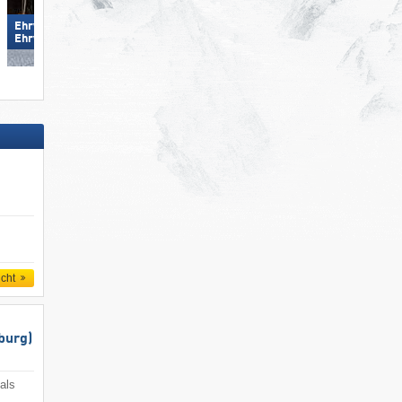
Ehrwalder Wettersteinbahnen –
Zillertal Arena
Ehrwald
icht
burg)
als