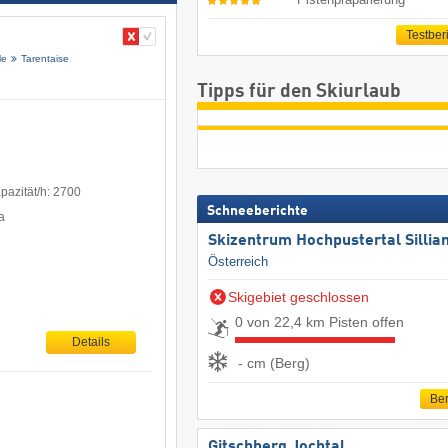
Testber
le
Tarentaise
Tipps für den Skiurlaub
pazität/h: 2700
Schneeberichte
a
Skizentrum Hochpustertal Sillia
Österreich
Skigebiet geschlossen
0 von 22,4 km Pisten offen
Details
- cm (Berg)
Ber
Gitschberg Jochtal