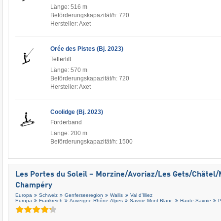
Länge: 516 m
Beförderungskapazität/h: 720
Hersteller: Axet
Orée des Pistes (Bj. 2023)
Tellerlift
Länge: 570 m
Beförderungskapazität/h: 720
Hersteller: Axet
Coolidge (Bj. 2023)
Förderband
Länge: 200 m
Beförderungskapazität/h: 1500
Les Portes du Soleil – Morzine/​Avoriaz/​Les Gets/​Châtel/​
Champéry
Europa
Schweiz
Genferseeregion
Wallis
Val d’Illiez
Europa
Frankreich
Auvergne-Rhône-Alpes
Savoie Mont Blanc
Haute-Savoie
P