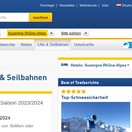
Testsieger
Newsletter
Weltrekorde
Jobs
Deuts
Skigebiet,
suchen
Region,
Begriffe
…
Länder
Neue Regionen
Gebirgszüge, Parks, Alt
Auvergne-Rhône-Alpes
Bitte wählen
berichte
Wetter
Lifte & Seilbahnen
Unterkünfte
Tipps
für
den
Hotels: Auvergne-Rhône-Alpes
Skiur
 & Seilbahnen
Best of Testberichte
Top-Schneesicherheit
r Saison 2023/2024
/2024
von Skiliften oder