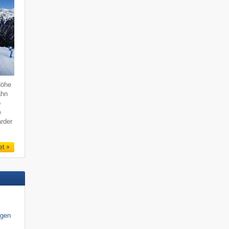
Höhe
ahn
o
e
rder
et
igen