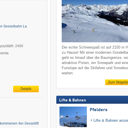
3er-Sesselbahn La
pazität/h: 2400
Der echte Schneespaß ist auf 2150 m 
zu Hause! Mit einer modernen Gondelb
aventa
geht es hinauf über die Baumgrenze, w
attraktive Pisten, ein Snowpark und ein
Funslope auf die Skifahrer und Snowboa
warten.
Zum Skigebi
Details
Lifte & Bahnen
Pfelders
Lifte & Bahnen anze
gekommenen 4er-Sessellift