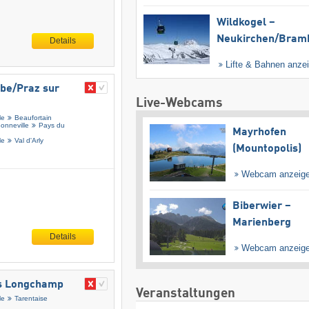
Wildkogel –
Neukirchen/​Bram
Details
Lifte & Bahnen anze
e/​Praz sur
Live-Webcams
le
Beaufortain
onneville
Pays du
Mayrhofen
le
Val d'Arly
(Mountopolis)
Webcam anzeig
Biberwier –
Marienberg
Details
Webcam anzeig
ois Longchamp
Veranstaltungen
le
Tarentaise