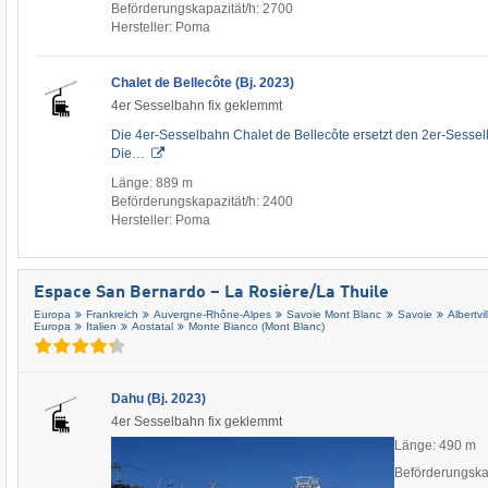
Beförderungskapazität/h: 2700
Hersteller: Poma
Chalet de Bellecôte (Bj. 2023)
4er Sesselbahn fix geklemmt
Die 4er-Sesselbahn Chalet de Bellecôte ersetzt den 2er-Sesselli
Die…
Länge: 889 m
Beförderungskapazität/h: 2400
Hersteller: Poma
Espace San Bernardo – La Rosière/​La Thuile
Europa
Frankreich
Auvergne-Rhône-Alpes
Savoie Mont Blanc
Savoie
Albertvil
Europa
Italien
Aostatal
Monte Bianco (Mont Blanc)
Dahu (Bj. 2023)
4er Sesselbahn fix geklemmt
Länge: 490 m
Beförderungska