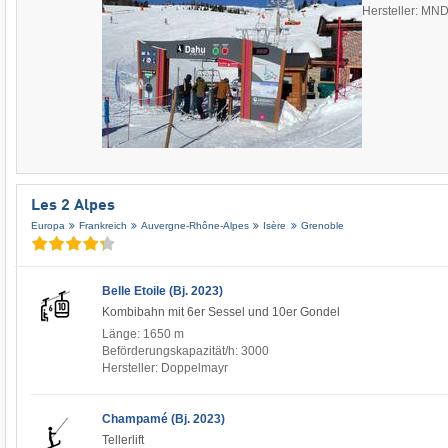
Hersteller: M
Les 2 Alpes
Europa
Frankreich
Auvergne-Rhône-Alpes
Isère
Grenoble
Belle Etoile (Bj. 2023)
Kombibahn mit 6er Sessel und 10er Gondel
Länge: 1650 m
Beförderungskapazität/h: 3000
Hersteller: Doppelmayr
Champamé (Bj. 2023)
Tellerlift