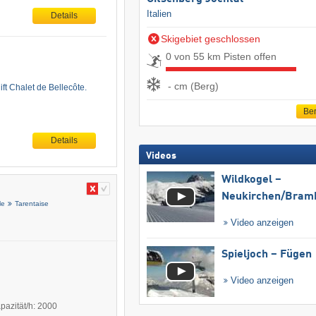
Italien
Details
Skigebiet geschlossen
0 von 55 km Pisten offen
- cm (Berg)
ft Chalet de Bellecôte.
Ber
Details
Videos
Wildkogel –
Neukirchen/​Bram
le
Tarentaise
Video anzeigen
Spieljoch – Fügen
Video anzeigen
pazität/h: 2000