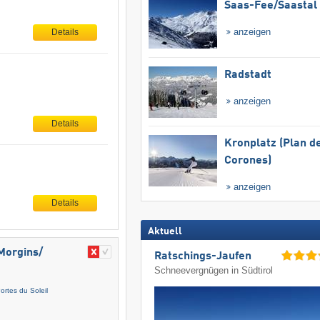
Saas-Fee/​Saastal
anzeigen
Details
Radstadt
anzeigen
Details
Kronplatz (Plan d
Corones)
anzeigen
Details
Aktuell
Morgins/​
Ratschings-Jaufen
Schneevergnügen in Südtirol
ortes du Soleil