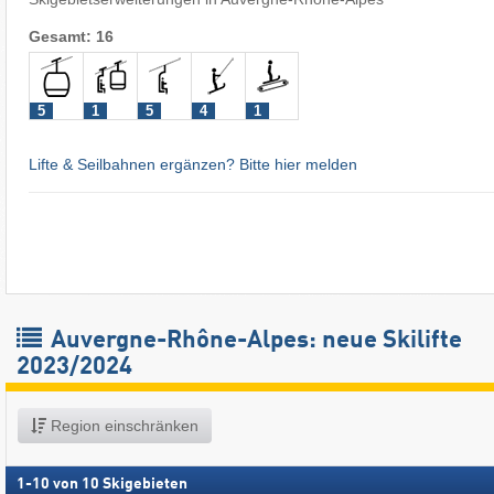
Gesamt: 16
5
1
5
4
1
Lifte & Seilbahnen ergänzen? Bitte hier melden
Auvergne-Rhône-Alpes: neue Skilifte
2023/2024
Region einschränken
1
-
10
von
10
Skigebieten