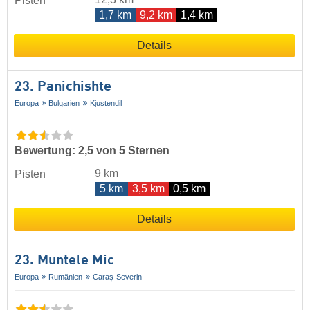
Pisten
1,7 km
9,2 km
1,4 km
Details
23. Panichishte
Europa
Bulgarien
Kjustendil
Bewertung: 2,5 von 5 Sternen
9 km
Pisten
5 km
3,5 km
0,5 km
Details
23. Muntele Mic
Europa
Rumänien
Caraș-Severin