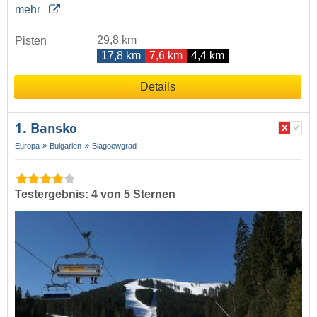
mehr
29,8 km
Pisten
17,8 km
7,6 km
4,4 km
Details
1. Bansko
Europa
Bulgarien
Blagoewgrad
Testergebnis: 4 von 5 Sternen