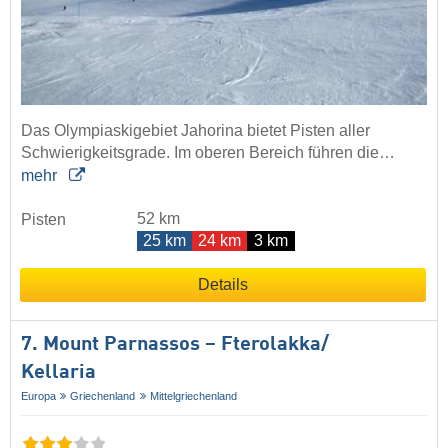
Das Olympiaskigebiet Jahorina bietet Pisten aller
Schwierigkeitsgrade. Im oberen Bereich führen die…
mehr
52 km
Pisten
25 km
24 km
3 km
Details
7. Mount Parnassos – Fterolakka/​
Kellaria
Europa
Griechenland
Mittelgriechenland