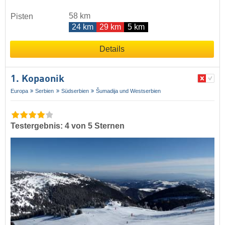
58 km
Pisten
24 km
29 km
5 km
Details
1. Kopaonik
Europa
Serbien
Südserbien
Šumadija und Westserbien
Testergebnis: 4 von 5 Sternen