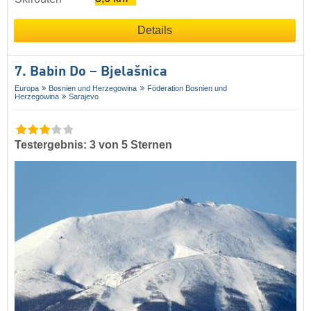
Details
7. Babin Do – Bjelašnica
Europa
Bosnien und Herzegowina
Föderation Bosnien und
Herzegowina
Sarajevo
Testergebnis: 3 von 5 Sternen