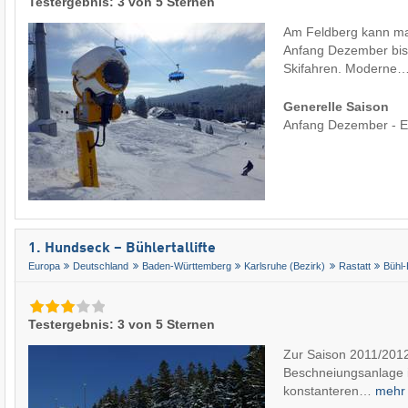
Testergebnis: 3 von 5 Sternen
Am Feldberg kann ma
Anfang Dezember bis 
Skifahren. Moderne
Generelle Saison
Anfang Dezember - 
1. Hundseck – Bühlertallifte
Europa
Deutschland
Baden-Württemberg
Karlsruhe (Bezirk)
Rastatt
Bühl-
Testergebnis: 3 von 5 Sternen
Zur Saison 2011/201
Beschneiungsanlage in
konstanteren…
meh