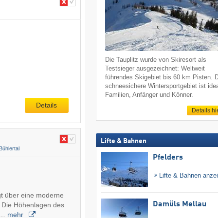
Die Tauplitz wurde von Skiresort als
Testsieger ausgezeichnet: Weltweit
führendes Skigebiet bis 60 km Pisten. 
schneesichere Wintersportgebiet ist idea
Familien, Anfänger und Könner.
Details
Details hi
Lifte & Bahnen
Bühlertal
Pfelders
Lifte & Bahnen anze
gt über eine moderne
Damüls Mellau
 Die Höhenlagen des
n…
mehr