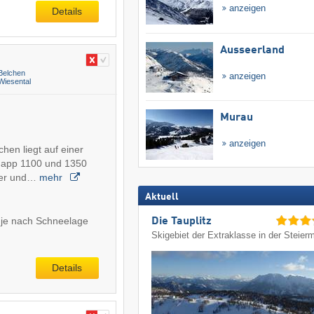
anzeigen
Details
Ausseerland
Belchen
anzeigen
Wiesental
Murau
anzeigen
hen liegt auf einer
napp 1100 und 1350
eer und…
mehr
Aktuell
 je nach Schneelage
Die Tauplitz
Skigebiet der Extraklasse in der Steier
Details