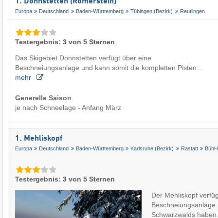
1. Donnstetten (Römerstein)
Europa
Deutschland
Baden-Württemberg
Tübingen (Bezirk)
Reutlingen
Testergebnis: 3 von 5 Sternen
Das Skigebiet Donnstetten verfügt über eine
Beschneiungsanlage und kann somit die kompletten Pisten…
mehr
Generelle Saison
je nach Schneelage - Anfang März
1. Mehliskopf
Europa
Deutschland
Baden-Württemberg
Karlsruhe (Bezirk)
Rastatt
Bühl-
Testergebnis: 3 von 5 Sternen
Der Mehliskopf verfü
Beschneiungsanlage.
Schwarzwalds habe