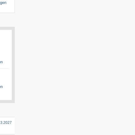
igen
en
en
03.2027