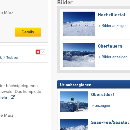
Bilder
de März
Hochzillertal
Bilder anzeigen
Details
Obertauern
Bilder anzeigen
ld
Todtnau
Urlaubsregionen
 der höchstgelegenen
rzwald. Das komplette
Oberstdorf
mehr
anzeigen
de März
Saas-Fee/​Saastal