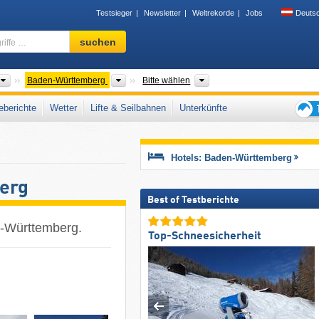
Testsieger
Newsletter
Weltrekorde
Jobs
Deuts
Skigebiet,
suchen
Region,
Begriffe
…
Länder
Bundesländer
Gebirgszüge, Bezirke, Lan
Baden-Württemberg
Bitte wählen
berichte
Wetter
Lifte & Seilbahnen
Unterkünfte
Tipps
für
den
Hotels: Baden-Württemberg
Skiur
erg
Best of Testberichte
n-Württemberg.
Top-Schneesicherheit