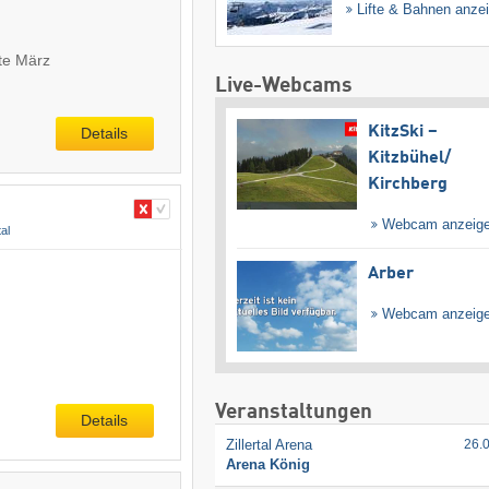
Lifte & Bahnen anze
te März
Live-Webcams
KitzSki –
Details
Kitzbühel/​
Kirchberg
Webcam anzeig
al
Arber
Webcam anzeig
Veranstaltungen
Details
Zillertal Arena
26.
Arena König