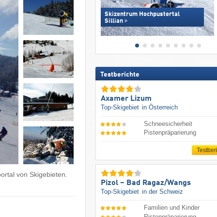
Skizentrum Hochpustertal
Sillian
Testberichte
Axamer Lizum
Top-Skigebiet
in Österreich
Schneesicherheit
Pistenpräparierung
Testber
ortal von Skigebieten.
Pizol – Bad Ragaz/​Wangs
Top-Skigebiet
in der Schweiz
Familien und Kinder
Pistenpräparierung