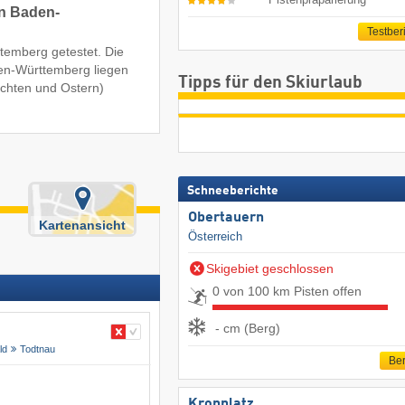
in Baden-
Testber
ttemberg getestet. Die
den-Württemberg liegen
Tipps für den Skiurlaub
chten und Ostern)
Schneeberichte
Obertauern
Kartenansicht
Österreich
Skigebiet geschlossen
0 von 100 km Pisten offen
- cm (Berg)
ld
Todtnau
Ber
Kronplatz