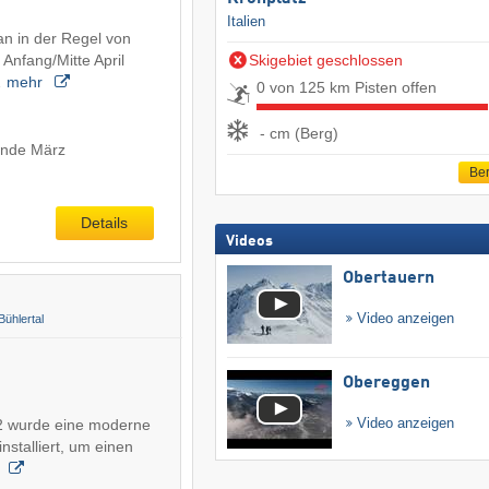
Italien
n in der Regel von
Anfang/Mitte April
Skigebiet geschlossen
…
mehr
0 von 125 km Pisten offen
- cm (Berg)
Ende März
Ber
Details
Videos
Obertauern
Video anzeigen
Bühlertal
Obereggen
Video anzeigen
2 wurde eine moderne
stalliert, um einen
r