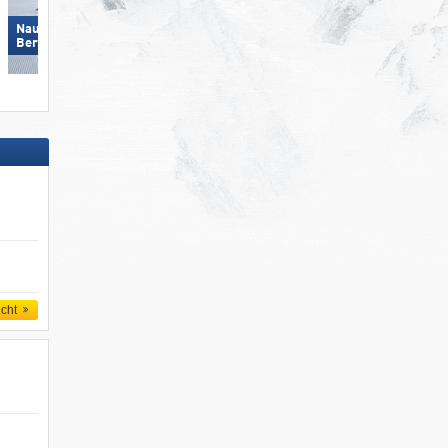
Nauders am Reschenpass –
Bergkastel
St. Jakob im Defereggental
icht