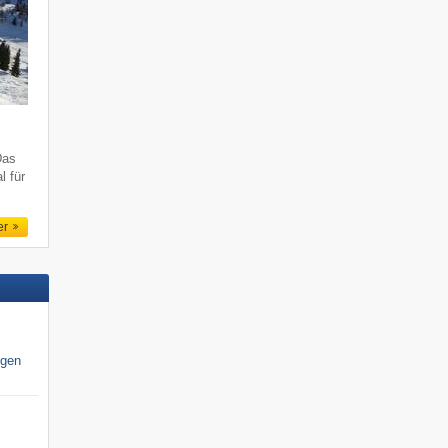
Das
l für
er
igen