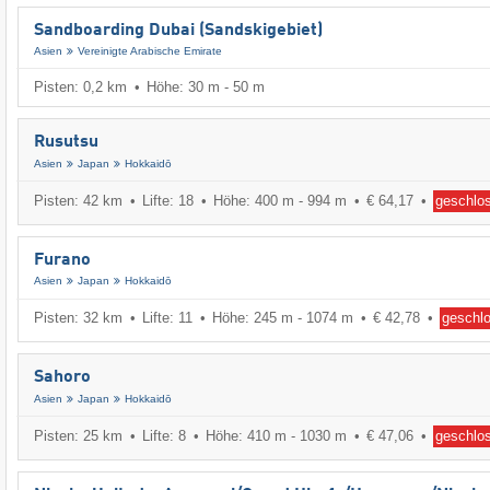
Sandboarding Dubai (Sandskigebiet)
Asien
Vereinigte Arabische Emirate
Pisten: 0,2 km
Höhe: 30 m - 50 m
Rusutsu
Asien
Japan
Hokkaidō
Pisten: 42 km
Lifte: 18
Höhe: 400 m - 994 m
€ 64,17
geschlo
Furano
Asien
Japan
Hokkaidō
Pisten: 32 km
Lifte: 11
Höhe: 245 m - 1074 m
€ 42,78
geschl
Sahoro
Asien
Japan
Hokkaidō
Pisten: 25 km
Lifte: 8
Höhe: 410 m - 1030 m
€ 47,06
geschlo