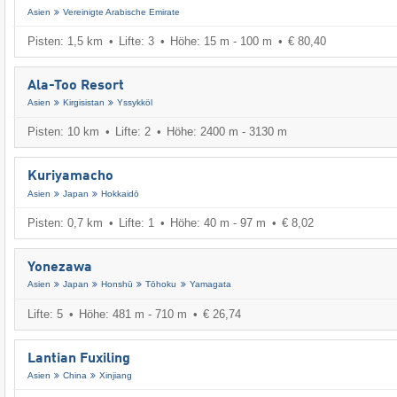
Asien
Vereinigte Arabische Emirate
Pisten: 1,5 km
Lifte: 3
Höhe: 15 m - 100 m
€ 80,40
Ala-Too Resort
Asien
Kirgisistan
Yssykköl
Pisten: 10 km
Lifte: 2
Höhe: 2400 m - 3130 m
Kuriyamacho
Asien
Japan
Hokkaidō
Pisten: 0,7 km
Lifte: 1
Höhe: 40 m - 97 m
€ 8,02
Yonezawa
Asien
Japan
Honshū
Tōhoku
Yamagata
Lifte: 5
Höhe: 481 m - 710 m
€ 26,74
Lantian Fuxiling
Asien
China
Xinjiang