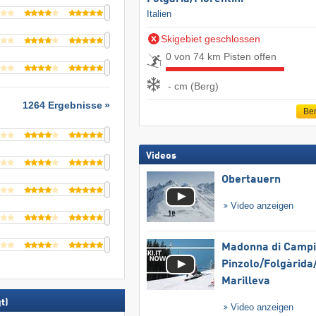
Italien
Skigebiet geschlossen
0 von 74 km Pisten offen
- cm (Berg)
1264 Ergebnisse
Ber
Videos
Obertauern
Video anzeigen
Madonna di Campig
Pinzolo/​Folgàrida/
Marilleva
t)
Video anzeigen