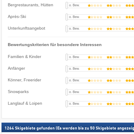
Bergrestaurants, Hütten
o. Bew.
Après-Ski
o. Bew.
Unterkunftsangebot
o. Bew.
Bewertungskriterien für besondere Interessen
Familien & Kinder
o. Bew.
Anfänger
o. Bew.
Könner, Freerider
o. Bew.
Snowparks
o. Bew.
Langlauf & Loipen
o. Bew.
1264
Skigebiete gefunden (Es werden bis zu 50 Skigebiete angezeig