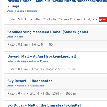
Niseko United – Annupuri/​Grand Hirafu/​Hanazono/​Niseko
Village
Asien
Japan
Hokkaidō
Pisten: 50,8 km
Lifte: 32
Höhe: 255 m - 1188 m
€ 64,17
gesc
Sandboarding Mesaieed (Doha) (Sandskigebiet)
Asien
Katar
Pisten: 0,1 km
Höhe: 5 m - 50 m
Bawadi Mall – Al Ain (Trockenskigebiet)
Asien
Vereinigte Arabische Emirate
Pisten: 0,1 km
Lifte: 0
Höhe: 265 m - 275 m
Sky Resort – Ulaanbaatar
Asien
Mongolei
Ulaanbaatar
Pisten: 6 km
Lifte: 4
Höhe: 1376 m - 1596 m
Ski Dubai – Mall of the Emirates (Skihalle)