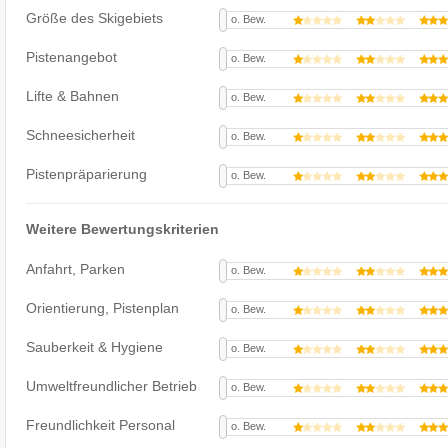
Größe des Skigebiets
o. Bew.
Pistenangebot
o. Bew.
Lifte & Bahnen
o. Bew.
Schneesicherheit
o. Bew.
Pistenpräparierung
o. Bew.
Weitere Bewertungskriterien
Anfahrt, Parken
o. Bew.
Orientierung, Pistenplan
o. Bew.
Sauberkeit & Hygiene
o. Bew.
Umweltfreundlicher Betrieb
o. Bew.
Freundlichkeit Personal
o. Bew.