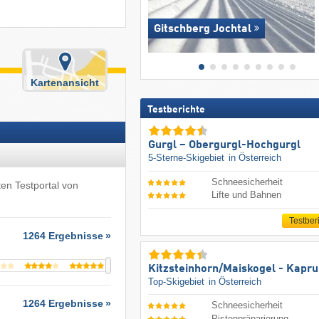
Gitschberg Jochtal
Kartenansicht
Testberichte
Gurgl – Obergurgl-Hochgurgl
5-Sterne-Skigebiet
in Österreich
Schneesicherheit
ten Testportal von
Lifte und Bahnen
Testber
1264 Ergebnisse
Kitzsteinhorn/​Maiskogel - Kapr
Top-Skigebiet
in Österreich
1264 Ergebnisse
Schneesicherheit
Pistenpräparierung