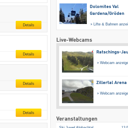
Dolomites Val
Gardena/​Gröden
Lifte & Bahnen anze
Details
Live-Webcams
Ratschings-Ja
Details
Webcam anzeig
Zillertal Arena
Details
Webcam anzeig
Details
Veranstaltungen
Ski Juwel Alpbachtal
13.