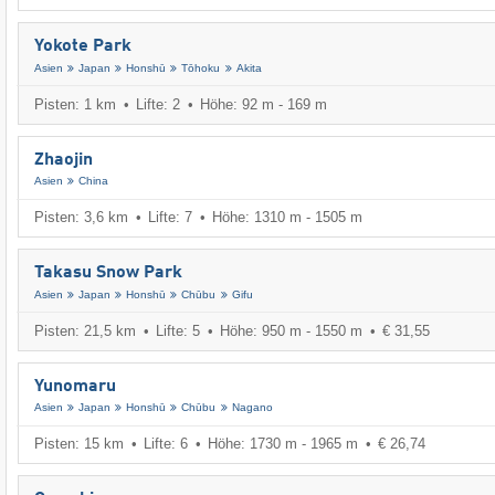
Yokote Park
Asien
Japan
Honshū
Tōhoku
Akita
Pisten: 1 km
Lifte: 2
Höhe: 92 m - 169 m
Zhaojin
Asien
China
Pisten: 3,6 km
Lifte: 7
Höhe: 1310 m - 1505 m
Takasu Snow Park
Asien
Japan
Honshū
Chūbu
Gifu
Pisten: 21,5 km
Lifte: 5
Höhe: 950 m - 1550 m
€ 31,55
Yunomaru
Asien
Japan
Honshū
Chūbu
Nagano
Pisten: 15 km
Lifte: 6
Höhe: 1730 m - 1965 m
€ 26,74