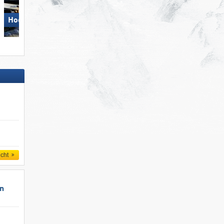
Madonna di Campiglio/​Pinzolo/​
Hochzillertal
Folgàrida/​Marilleva
icht
un