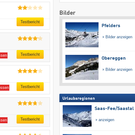
Bilder
Testbericht
Pfelders
Bilder anzeigen
Testbericht
ssen
Obereggen
Bilder anzeigen
Testbericht
ossen
Urlaubsregionen
Saas-Fee/​Saastal
Testbericht
anzeigen
ssen