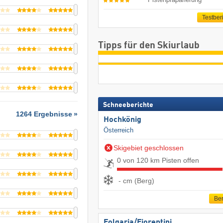
Testber
Tipps für den Skiurlaub
Schneeberichte
1264 Ergebnisse
Hochkönig
Österreich
Skigebiet geschlossen
0 von 120 km Pisten offen
- cm (Berg)
Ber
Folgaria/​Fiorentini