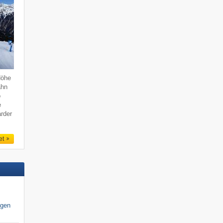
Höhe
ahn
o
e
rder
et
igen