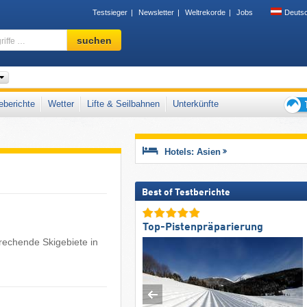
Testsieger
Newsletter
Weltrekorde
Jobs
Deuts
Skigebiet,
suchen
Region,
Begriffe
…
berichte
Wetter
Lifte & Seilbahnen
Unterkünfte
Tipps
für
den
Hotels: Asien
Skiur
Best of Testberichte
Top-Pistenpräparierung
echende Skigebiete in