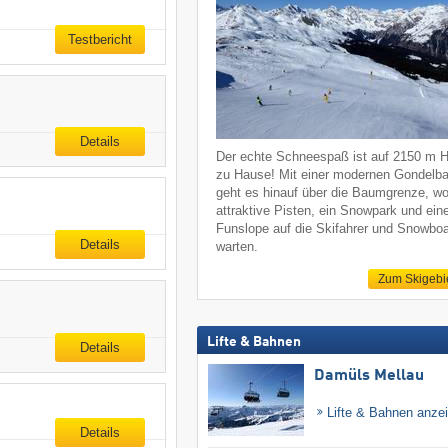
Testbericht
Details
Der echte Schneespaß ist auf 2150 m 
zu Hause! Mit einer modernen Gondelb
geht es hinauf über die Baumgrenze, w
attraktive Pisten, ein Snowpark und ein
Funslope auf die Skifahrer und Snowboa
Details
warten.
Zum Skigebi
Lifte & Bahnen
Details
Damüls Mellau
Lifte & Bahnen anze
Details