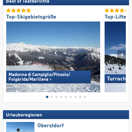
Best of Testberichte
Top-Skigebietsgröße
Top-Lifte/
Madonna di Campiglio/​Pinzolo/​
Turracher
Folgàrida/​Marilleva
Urlaubsregionen
Oberstdorf