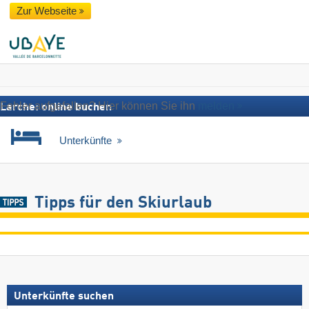
Zur Webseite
Fehler aufgefallen? Hier können Sie ihn
melden
Larche: online buchen
Unterkünfte
Tipps für den Skiurlaub
Unterkünfte suchen