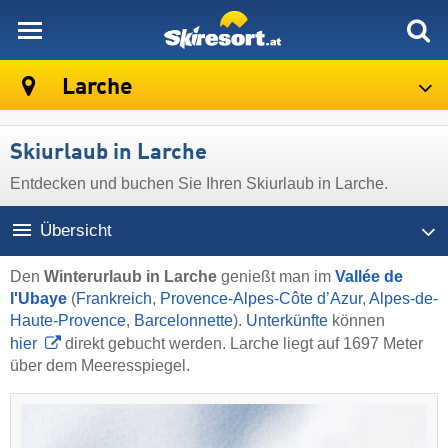
skiresort
Larche
Skiurlaub in Larche
Entdecken und buchen Sie Ihren Skiurlaub in Larche.
Übersicht
Den
Winterurlaub in Larche
genießt man im
Vallée de
l'Ubaye
(
Frankreich
,
Provence-Alpes-Côte d’Azur
,
Alpes-de-
Haute-Provence
,
Barcelonnette
).
Unterkünfte
können
hier
direkt gebucht werden. Larche liegt auf 1697 Meter
über dem Meeresspiegel.