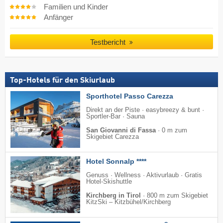
Familien und Kinder
Anfänger
Testbericht
Top-Hotels für den Skiurlaub
Sporthotel Passo Carezza
Direkt an der Piste · easybreezy & bunt ·
Sportler-Bar · Sauna
San Giovanni di Fassa
·
0 m zum
Skigebiet Carezza
Hotel Sonnalp ****
Genuss · Wellness · Aktivurlaub · Gratis
Hotel-Skishuttle
Kirchberg in Tirol
·
800 m zum Skigebiet
KitzSki – Kitzbühel/​Kirchberg