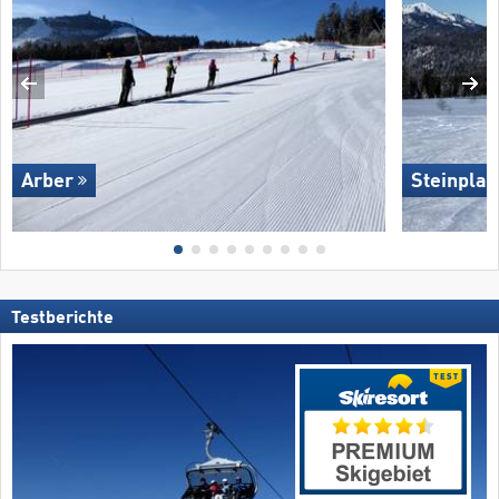
Arber
Steinpla
Testberichte