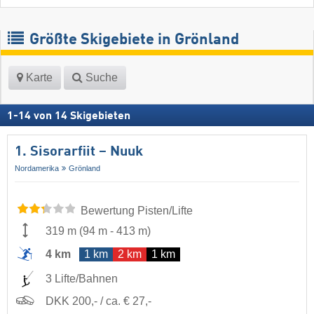
Größte Skigebiete in Grönland
Karte
Suche
1
-
14
von
14
Skigebieten
1. Sisorarfiit – Nuuk
Nordamerika
Grönland
Bewertung Pisten/Lifte
319 m
(
94 m
-
413 m
)
4 km
1 km
2 km
1 km
3 Lifte/Bahnen
DKK 200,- / ca. € 27,-