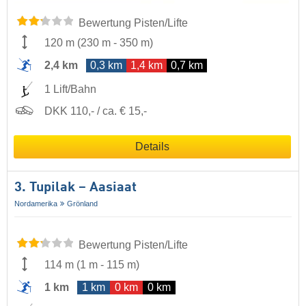
Bewertung Pisten/Lifte
120 m
(
230 m
-
350 m
)
2,4 km
0,3 km
1,4 km
0,7 km
1 Lift/Bahn
DKK 110,- / ca. € 15,-
Details
3. Tupilak – Aasiaat
Nordamerika
Grönland
Bewertung Pisten/Lifte
114 m
(
1 m
-
115 m
)
1 km
1 km
0 km
0 km