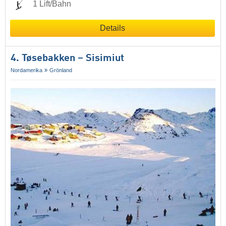
1 Lift/Bahn
Details
4. Tøsebakken – Sisimiut
Nordamerika
Grönland