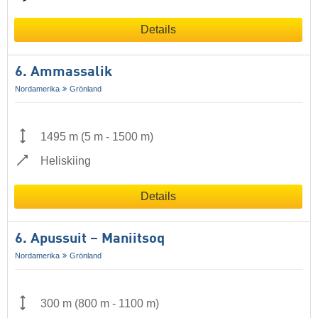
Details
6. Ammassalik
Nordamerika
Grönland
1495 m
(
5 m
-
1500 m
)
Heliskiing
Details
6. Apussuit – Maniitsoq
Nordamerika
Grönland
300 m
(
800 m
-
1100 m
)