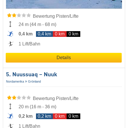
Bewertung Pisten/Lifte
24 m
(
44 m
-
68 m
)
0,4 km
0,4 km
0 km
0 km
1 Lift/Bahn
Details
5. Nuussuaq – Nuuk
Nordamerika
Grönland
Bewertung Pisten/Lifte
20 m
(
16 m
-
36 m
)
0,2 km
0,2 km
0 km
0 km
1 Lift/Bahn