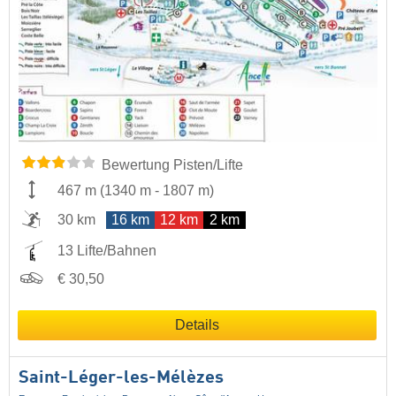
Bewertung Pisten/Lifte
467 m
(
1340 m
-
1807 m
)
30 km
16 km
12 km
2 km
13 Lifte/Bahnen
€ 30,50
Details
Saint-Léger-les-Mélèzes