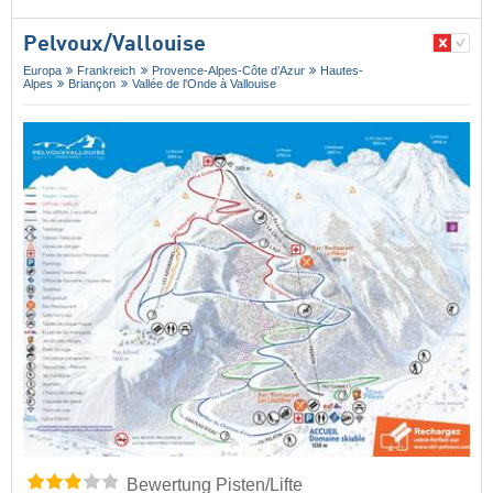
Pelvoux/​Vallouise
Europa
Frankreich
Provence-Alpes-Côte d’Azur
Hautes-
Alpes
Briançon
Vallée de l'Onde à Vallouise
Bewertung Pisten/Lifte