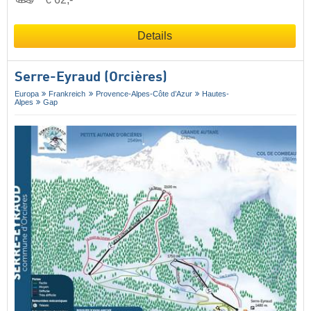
Details
Serre-Eyraud (Orcières)
Europa
Frankreich
Provence-Alpes-Côte d’Azur
Hautes-
Alpes
Gap