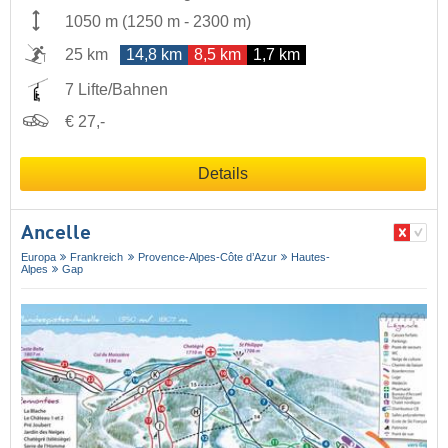
1050 m
(
1250 m
-
2300 m
)
25 km
14,8 km
8,5 km
1,7 km
7 Lifte/Bahnen
€ 27,-
Details
Ancelle
Europa
Frankreich
Provence-Alpes-Côte d’Azur
Hautes-
Alpes
Gap