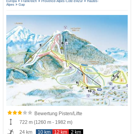
Europa
Frankreich
Provence-Alpes-Côte d’Azur
Hautes-
Alpes
Gap
Bewertung Pisten/Lifte
722 m
(
1260 m
-
1982 m
)
24 km
10 km
12 km
2 km