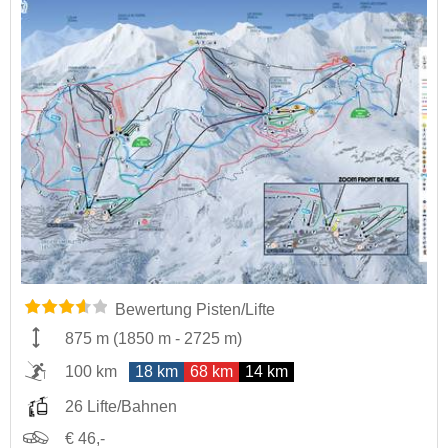
Bewertung Pisten/Lifte
875 m
(
1850 m
-
2725 m
)
100 km
18 km
68 km
14 km
26 Lifte/Bahnen
€ 46,-