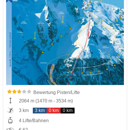
Bewertung Pisten/Lifte
2064 m
(
1470 m
-
3534 m
)
3 km
3 km
0 km
0 km
4 Lifte/Bahnen
€ 62,-