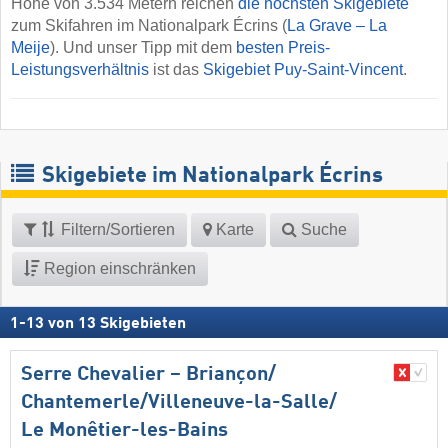
Höhe von 3.534 Metern reichen
die höchsten Skigebiete
zum Skifahren im Nationalpark Écrins (
La Grave – La
Meije
). Und unser Tipp mit dem
besten Preis-
Leistungsverhältnis
ist das
Skigebiet Puy-Saint-Vincent
.
Skigebiete im Nationalpark Écrins
Filtern/Sortieren
Karte
Suche
Region einschränken
1
-
13
von
13
Skigebieten
Serre Chevalier – Briançon/​
Chantemerle/​Villeneuve-la-Salle/​
Le Monêtier-les-Bains