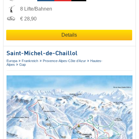
8 Lifte/Bahnen
€ 28,90
Details
Saint-Michel-de-Chaillol
Europa
Frankreich
Provence-Alpes-Côte d’Azur
Hautes-
Alpes
Gap