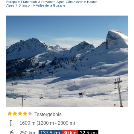
Europa
Frankreich
Provence-Alpes-Côte d’Azur
Hautes-
Alpes
Briançon
Vallée de la Guisane
Testergebnis
1600 m
(
1200 m
-
2800 m
)
250 km
137,5 km
80 km
32,5 km