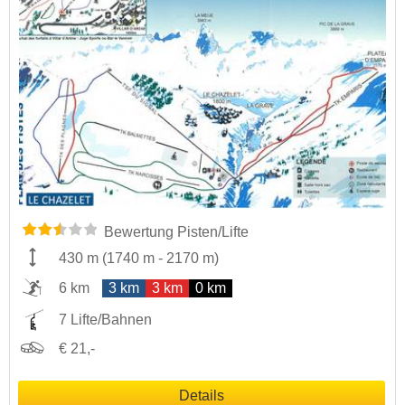
Bewertung Pisten/Lifte
430 m
(
1740 m
-
2170 m
)
6 km
3 km
3 km
0 km
7 Lifte/Bahnen
€ 21,-
Details