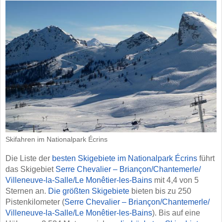
Skifahren im Nationalpark Écrins
Die Liste der
besten Skigebiete im Nationalpark Écrins
führt
das Skigebiet
Serre Chevalier – Briançon/​Chantemerle/​
Villeneuve-la-Salle/​Le Monêtier-les-Bains
mit 4,4 von 5
Sternen an.
Die größten Skigebiete
bieten bis zu 250
Pistenkilometer (
Serre Chevalier – Briançon/​Chantemerle/​
Villeneuve-la-Salle/​Le Monêtier-les-Bains
). Bis auf eine