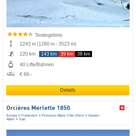
Testergebnis
2243 m
(
1280 m
-
3523 m
)
220 km
143 km
39 km
38 km
40 Lifte/Bahnen
€ 66,-
Details
Orcières Merlette 1850
Europa
Frankreich
Provence-Alpes-Côte d’Azur
Hautes-
Alpes
Gap