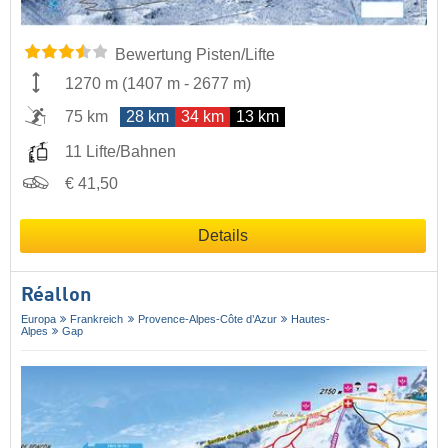
Bewertung Pisten/Lifte
1270 m
(
1407 m
-
2677 m
)
75 km
28 km
34 km
13 km
11 Lifte/Bahnen
€ 41,50
Details
Réallon
Europa
Frankreich
Provence-Alpes-Côte d’Azur
Hautes-
Alpes
Gap