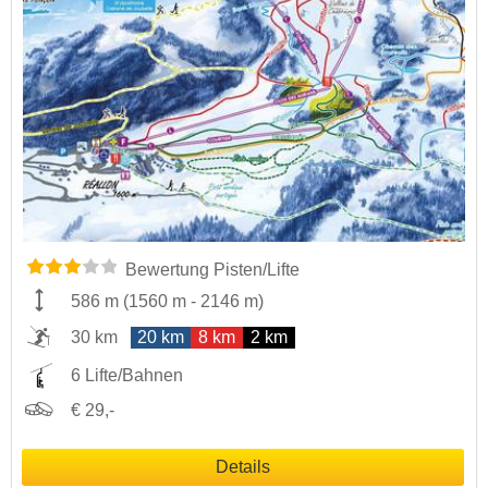
Bewertung Pisten/Lifte
586 m
(
1560 m
-
2146 m
)
30 km
20 km
8 km
2 km
6 Lifte/Bahnen
€ 29,-
Details