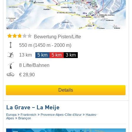
Bewertung Pisten/Lifte
550 m
(
1450 m
-
2000 m
)
13 km
5 km
5 km
3 km
8 Lifte/Bahnen
€ 28,90
Details
La Grave – La Meije
Europa
Frankreich
Provence-Alpes-Côte d’Azur
Hautes-
Alpes
Briançon