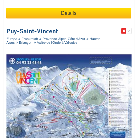
Details
Puy-Saint-Vincent
Europa
Frankreich
Provence-Alpes-Côte d’Azur
Hautes-
Alpes
Briançon
Vallée de l'Onde à Vallouise