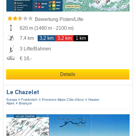
Bewertung Pisten/Lifte
620 m
(
1480 m
-
2100 m
)
7,4 km
3,2 km
3,2 km
1 km
3 Lifte/Bahnen
€ 18,-
Details
Le Chazelet
Europa
Frankreich
Provence-Alpes-Côte d’Azur
Hautes-
Alpes
Briançon