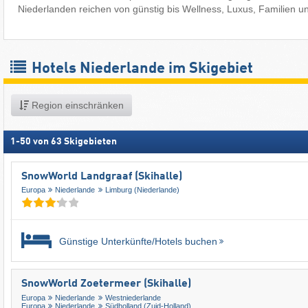
Niederlanden reichen von günstig bis Wellness, Luxus, Familien 
Hotels Niederlande im Skigebiet
Region einschränken
1
-
50
von
63
Skigebieten
SnowWorld Landgraaf (Skihalle)
Europa
Niederlande
Limburg (Niederlande)
Günstige Unterkünfte/Hotels buchen
SnowWorld Zoetermeer (Skihalle)
Europa
Niederlande
Westniederlande
Europa
Niederlande
Südholland (Zuid-Holland)