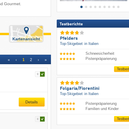
und Gourmet.
Testberichte
Pfelders
Kartenansicht
Top-Skigebiet
in Italien
Schneesicherheit
Pistenpräparierung
«
‹
1
2
›
»
Testber
Folgaria/​Fiorentini
Top-Skigebiet
in Italien
Details
Pistenpräparierung
Familien und Kinder
Testber