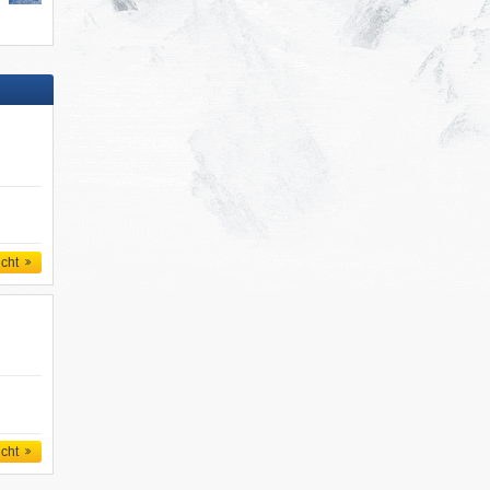
icht
icht