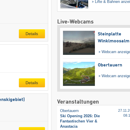
Lifte & Bahnen anze
Live-Webcams
Details
Steinplatte
Winklmoosalm
Webcam anzeig
Obertauern
Webcam anzeig
Details
enskigebiet)
Veranstaltungen
Obertauern
27.11.2
08.
Ski Opening 2026: Die
Fantastischen Vier &
Anastacia