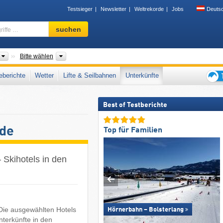
Testsieger
Newsletter
Weltrekorde
Jobs
Deuts
Skigebiet,
suchen
Region,
Begriffe
…
Länder
Provinzen, Landesteile
Bitte wählen
berichte
Wetter
Lifte & Seilbahnen
Unterkünfte
Tipps
für
Best of Testberichte
den
Skiur
nde
Top für Familien
 Skihotels in den
 Die ausgewählten Hotels
Hörnerbahn – Bolsterlang
nterkünfte in den