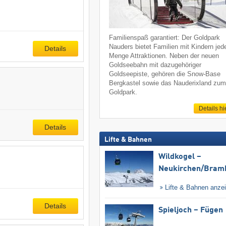
Familienspaß garantiert: Der Goldpark
Nauders bietet Familien mit Kindern jed
Details
Menge Attraktionen. Neben der neuen
Goldseebahn mit dazugehöriger
Goldseepiste, gehören die Snow-Base
Bergkastel sowie das Nauderixland zu
Goldpark.
Details hi
Details
Lifte & Bahnen
Wildkogel –
Neukirchen/​Bram
Lifte & Bahnen anze
Details
Spieljoch – Fügen