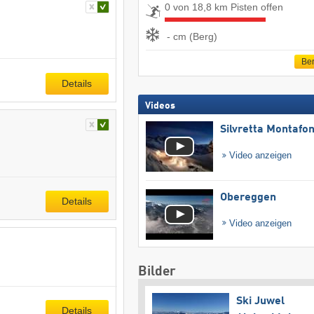
0 von 18,8 km Pisten offen
- cm (Berg)
Ber
Details
Videos
Silvretta Montafo
Video anzeigen
Obereggen
Details
Video anzeigen
Bilder
Ski Juwel
Details