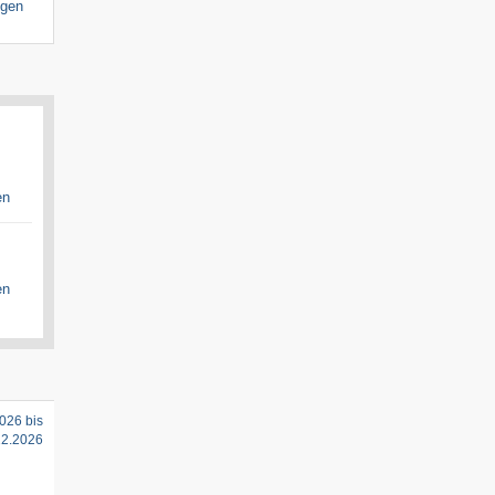
igen
en
en
026 bis
12.2026