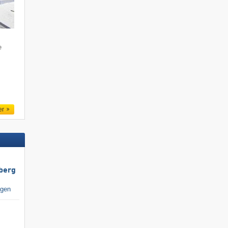
e
m
er
berg
igen