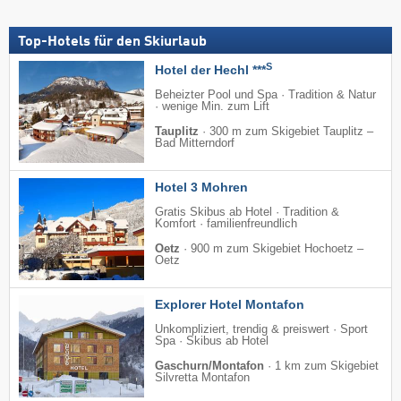
Top-Hotels für den Skiurlaub
S
Hotel der Hechl ***
Beheizter Pool und Spa · Tradition & Natur
· wenige Min. zum Lift
Tauplitz
·
300 m zum Skigebiet Tauplitz –
Bad Mitterndorf
Hotel 3 Mohren
Gratis Skibus ab Hotel · Tradition &
Komfort · familienfreundlich
Oetz
·
900 m zum Skigebiet Hochoetz –
Oetz
Explorer Hotel Montafon
Unkompliziert, trendig & preiswert · Sport
Spa · Skibus ab Hotel
Gaschurn/Montafon
·
1 km zum Skigebiet
Silvretta Montafon