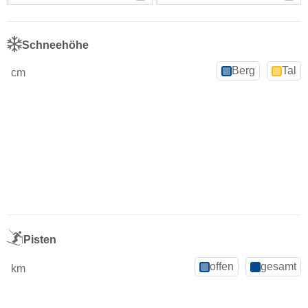
Schneehöhe
Berg
Tal
cm
Pisten
offen
gesamt
km