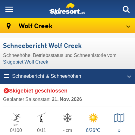
skiresort
Wolf Creek
Schneebericht Wolf Creek
Schneehöhe, Betriebsstatus und Schneehistorie vom
Skigebiet Wolf Creek
Schneebericht & Schneehöhen
Skigebiet geschlossen
Geplanter Saisonstart:
21. Nov. 2026
km
0/100
0/11
- cm
6/26°C
»