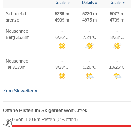
Details »
Details »
Details »
Schneefall-
5239 m
5230 m
5077 m
grenze
4939 m
4975 m
4739 m
Neuschnee
-
-
-
Berg 3628m
6/26°C
7/24°C
8/23°C
Neuschnee
-
-
-
Tal 3139m
8/28°C
9/26°C
10/25°C
Zum Skiwetter »
Offene Pisten im Skigebiet
Wolf Creek
0 von 100 km Pisten
(0% offen)