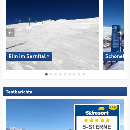
Elm im Sernftal
Schönebe
Testberichte