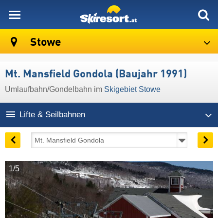
skiresort
Stowe
Mt. Mansfield Gondola (Baujahr 1991)
Umlaufbahn/Gondelbahn im
Skigebiet Stowe
Lifte & Seilbahnen
1/5