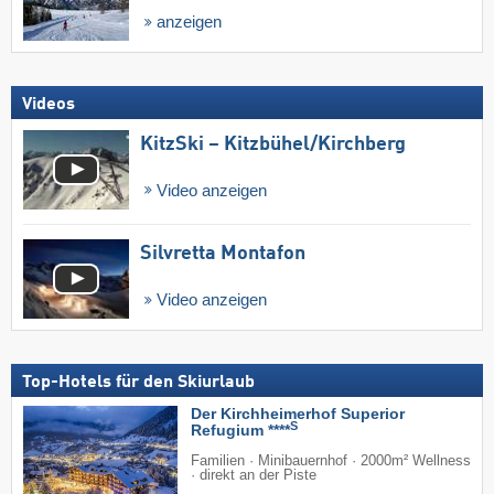
anzeigen
Videos
KitzSki – Kitzbühel/​Kirchberg
Video anzeigen
Silvretta Montafon
Video anzeigen
Top-Hotels für den Skiurlaub
Der Kirchheimerhof Superior
S
Refugium ****
Familien · Minibauernhof · 2000m² Wellness
· direkt an der Piste