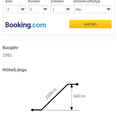
Erw.
Kinder
Zimmer
Unterkunftstyp
suchen
Baujahr
1991
Höhe/Länge
2336 m
640 m