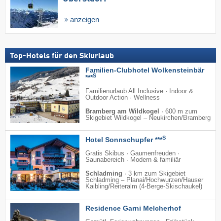
anzeigen
Top-Hotels für den Skiurlaub
Familien-Clubhotel Wolkensteinbär
S
***
Familienurlaub All Inclusive · Indoor &
Outdoor Action · Wellness
Bramberg am Wildkogel
·
600 m zum
Skigebiet Wildkogel – Neukirchen/​Bramberg
S
Hotel Sonnschupfer ***
Gratis Skibus · Gaumenfreuden ·
Saunabereich · Modern & familiär
Schladming
·
3 km zum Skigebiet
Schladming – Planai/​Hochwurzen/​Hauser
Kaibling/​Reiteralm (4-Berge-Skischaukel)
Residence Garni Melcherhof