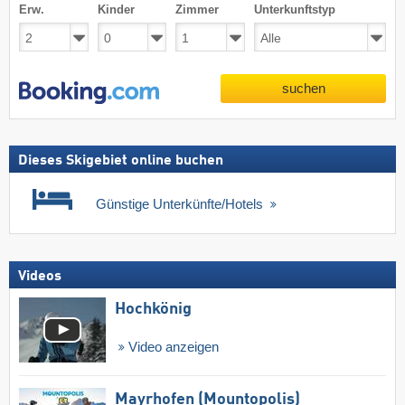
Erw.
Kinder
Zimmer
Unterkunftstyp
suchen
Dieses Skigebiet online buchen
Günstige Unterkünfte/Hotels
Videos
Hochkönig
Video anzeigen
Mayrhofen (Mountopolis)