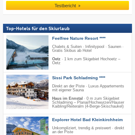
Testbericht
Top-Hotels für den Skiurlaub
Feelfree Nature Resort ****
Chalets & Suiten · Infinitypool · Saunen ·
Gratis Skibus ab Hotel
Oetz
·
1 km zum Skigebiet Hochoetz –
Oetz
Sissi Park Schladming ****
Direkt an der Piste · Luxus Appartements
mit eigener Sauna
Haus im Ennstal
·
0 m zum Skigebiet
Schladming – Planai/​Hochwurzen/​Hauser
Kaibling/​Reiteralm (4-Berge-Skischaukel)
Explorer Hotel Bad Kleinkirchheim
Unkompliziert, trendig & preiswert · direkt
an der Piste