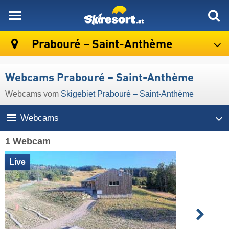
skiresort
Prabouré – Saint-Anthème
Webcams Prabouré – Saint-Anthème
Webcams vom
Skigebiet Prabouré – Saint-Anthème
Webcams
1 Webcam
Live