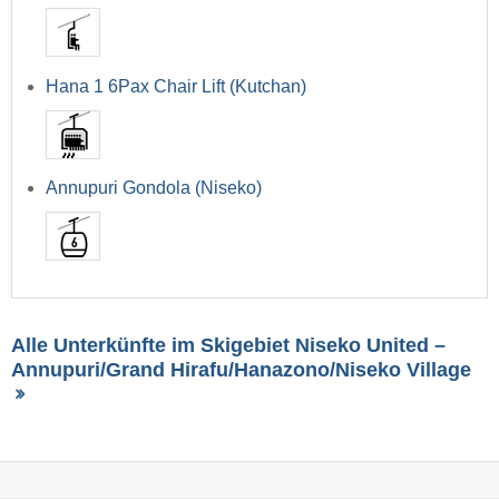
Hana 1 6Pax Chair Lift (Kutchan)
Annupuri Gondola (Niseko)
Alle Unterkünfte im Skigebiet Niseko United –
Annupuri/​Grand Hirafu/​Hanazono/​Niseko Village