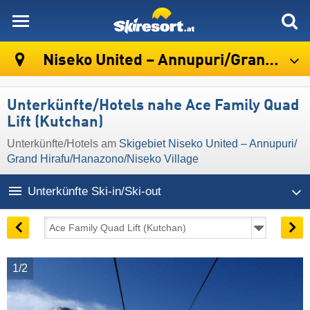
skiresort
Niseko United – Annupuri/​Grand Hirafu/​Hanazono/​Niseko Village
Unterkünfte/Hotels nahe Ace Family Quad
Lift (Kutchan)
Unterkünfte/Hotels am
Skigebiet Niseko United – Annupuri/​
Grand Hirafu/​Hanazono/​Niseko Village
Unterkünfte Ski-in/Ski-out
1/2