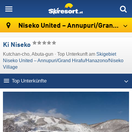
skiresort
Niseko United – Annupuri/​Grand Hirafu/​Hanazono/​Niseko Village
Ki Niseko
Kutchan-cho, Abuta-gun · Top Unterkunft am
Skigebiet
Niseko United – Annupuri/​Grand Hirafu/​Hanazono/​Niseko
Village
Top Unterkünfte