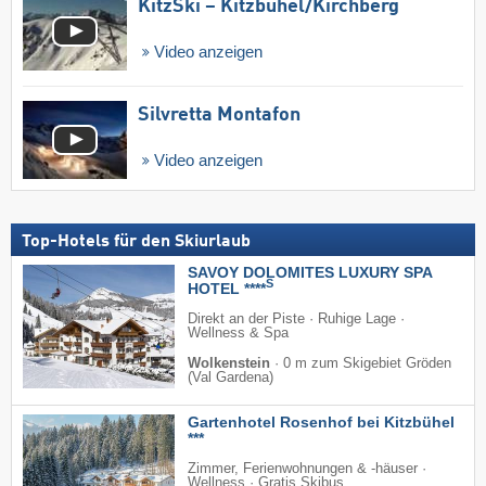
KitzSki – Kitzbühel/​Kirchberg
Video anzeigen
Silvretta Montafon
Video anzeigen
Top-Hotels für den Skiurlaub
SAVOY DOLOMITES LUXURY SPA
S
HOTEL ****
Direkt an der Piste · Ruhige Lage ·
Wellness & Spa
Wolkenstein
·
0 m zum Skigebiet Gröden
(Val Gardena)
Gartenhotel Rosenhof bei Kitzbühel
***
Zimmer, Ferienwohnungen & -häuser ·
Wellness · Gratis Skibus