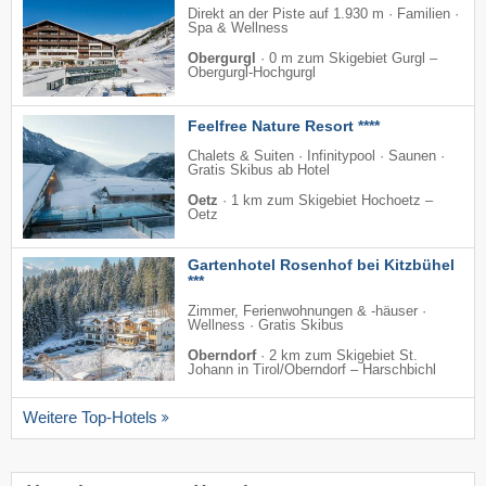
Direkt an der Piste auf 1.930 m · Familien ·
Spa & Wellness
Obergurgl
·
0 m zum Skigebiet Gurgl –
Obergurgl-Hochgurgl
Feelfree Nature Resort ****
Chalets & Suiten · Infinitypool · Saunen ·
Gratis Skibus ab Hotel
Oetz
·
1 km zum Skigebiet Hochoetz –
Oetz
Gartenhotel Rosenhof bei Kitzbühel
***
Zimmer, Ferienwohnungen & -häuser ·
Wellness · Gratis Skibus
Oberndorf
·
2 km zum Skigebiet St.
Johann in Tirol/​Oberndorf – Harschbichl
Weitere Top-Hotels