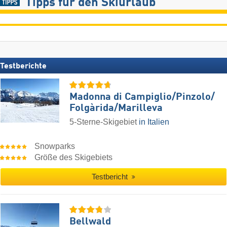
Tipps für den Skiurlaub
Testberichte
Madonna di Campiglio/​Pinzolo/​
Folgàrida/​Marilleva
5-Sterne-Skigebiet
in Italien
Snowparks
Größe des Skigebiets
Testbericht
Bellwald