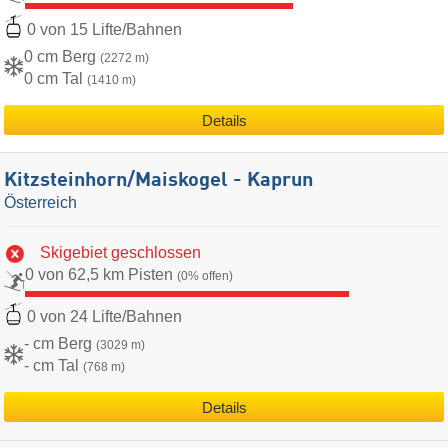
0 von 15 Lifte/Bahnen
0 cm Berg
(2272 m)
0 cm Tal
(1410 m)
Details
Kitzsteinhorn/​Maiskogel - Kaprun
Österreich
Skigebiet geschlossen
0 von 62,5 km Pisten
(0% offen)
0 von 24 Lifte/Bahnen
- cm Berg
(3029 m)
- cm Tal
(768 m)
Details