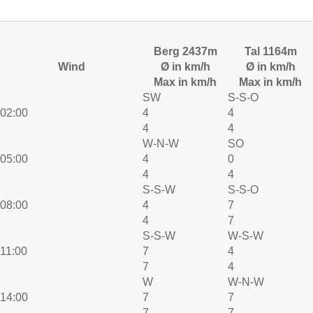
Berg 2437m
Tal 1164m
Wind
Ø in km/h
Ø in km/h
Max in km/h
Max in km/h
SW
S-S-O
02:00
4
4
4
4
W-N-W
SO
05:00
4
0
4
4
S-S-W
S-S-O
08:00
4
7
4
7
S-S-W
W-S-W
11:00
7
4
7
4
W
W-N-W
14:00
7
7
7
7