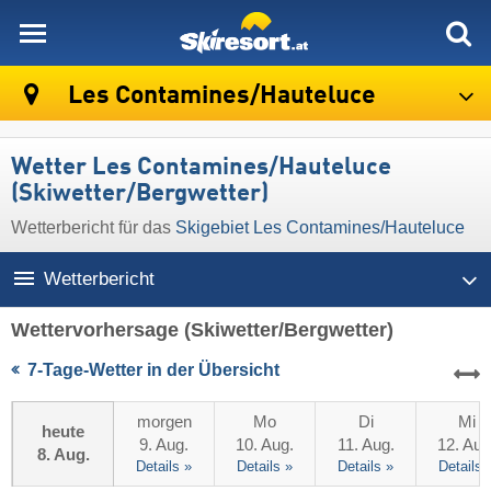
skiresort
Les Contamines/​Hauteluce
Wetter Les Contamines/​Hauteluce
(Skiwetter/Bergwetter)
Wetterbericht für das
Skigebiet Les Contamines/​Hauteluce
Wetterbericht
Wettervorhersage
(Skiwetter/Bergwetter)
7-Tage-Wetter in der Übersicht
morgen
Mo
Di
Mi
heute
9. Aug.
10. Aug.
11. Aug.
12. Aug
8. Aug.
Details »
Details »
Details »
Details 