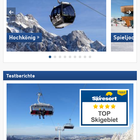
Hochkönig
Spieljoch
Testberichte