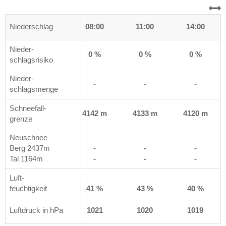
0
Niederschlag
05:00
08:00
11:00
14:00
Nieder-
0 %
0 %
0 %
0 %
schlagsrisiko
Nieder-
-
-
-
-
schlagsmenge
Schneefall-
 m
4087 m
4142 m
4133 m
4120 m
grenze
Neuschnee
Berg 2437m
-
-
-
-
Tal 1164m
-
-
-
-
Luft-
%
feuchtigkeit
49 %
41 %
43 %
40 %
2
Luftdruck in hPa
1022
1021
1020
1019