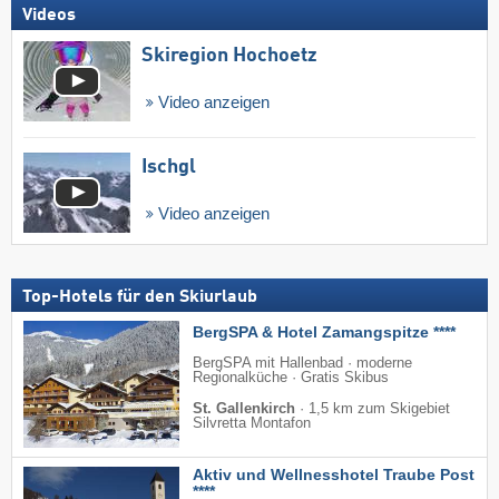
Videos
Skiregion Hochoetz
Video anzeigen
Ischgl
Video anzeigen
Top-Hotels für den Skiurlaub
BergSPA & Hotel Zamangspitze ****
BergSPA mit Hallenbad · moderne
Regionalküche · Gratis Skibus
St. Gallenkirch
·
1,5 km zum Skigebiet
Silvretta Montafon
Aktiv und Wellnesshotel Traube Post
****