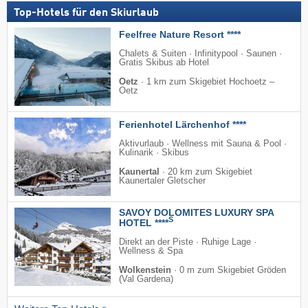
Top-Hotels für den Skiurlaub
Feelfree Nature Resort ****
Chalets & Suiten · Infinitypool · Saunen ·
Gratis Skibus ab Hotel
Oetz
·
1 km zum Skigebiet Hochoetz –
Oetz
Ferienhotel Lärchenhof ****
Aktivurlaub · Wellness mit Sauna & Pool ·
Kulinarik · Skibus
Kaunertal
·
20 km zum Skigebiet
Kaunertaler Gletscher
SAVOY DOLOMITES LUXURY SPA
S
HOTEL ****
Direkt an der Piste · Ruhige Lage ·
Wellness & Spa
Wolkenstein
·
0 m zum Skigebiet Gröden
(Val Gardena)