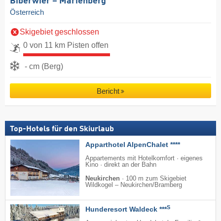
Biberwier – Marienberg
Österreich
Skigebiet geschlossen
0 von 11 km Pisten offen
- cm (Berg)
Bericht
Top-Hotels für den Skiurlaub
Apparthotel AlpenChalet ****
Appartements mit Hotelkomfort · eigenes
Kino · direkt an der Bahn
Neukirchen
·
100 m zum Skigebiet
Wildkogel – Neukirchen/​Bramberg
S
Hunderesort Waldeck ***