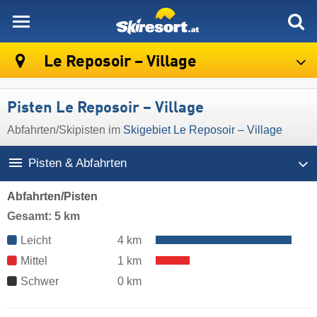
skiresort
Le Reposoir – Village
Pisten Le Reposoir – Village
Abfahrten/Skipisten im
Skigebiet Le Reposoir – Village
Pisten & Abfahrten
Abfahrten/Pisten
Gesamt: 5 km
Leicht
4 km
Mittel
1 km
Schwer
0 km