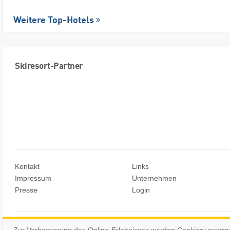
Weitere Top-Hotels
Skiresort-Partner
Kontakt
Links
Impressum
Unternehmen
Presse
Login
© Skiresort Service International GmbH. Alle Rechte vorbehalten.