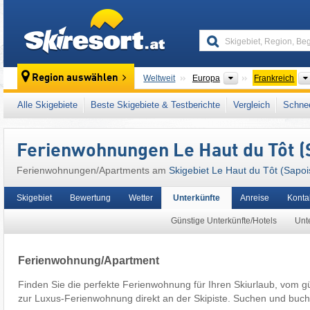
skiresort
Kontinente
Region auswählen
Weltweit
Europa
Frankreich
Dieses Skigebiet liegt auch in:
Lothringen
,
V
Alle Skigebiete
Beste Skigebiete & Testberichte
Vergleich
Schnee
Ferienwohnungen Le Haut du Tôt (
Ferienwohnungen/Apartments am
Skigebiet Le Haut du Tôt (Sapoi
Skigebiet
Bewertung
Wetter
Unterkünfte
Anreise
Konta
Günstige Unterkünfte/Hotels
Unte
Ferienwohnung/Apartment
Finden Sie die perfekte Ferienwohnung für Ihren Skiurlaub, vom g
zur Luxus-Ferienwohnung direkt an der Skipiste. Suchen und buch