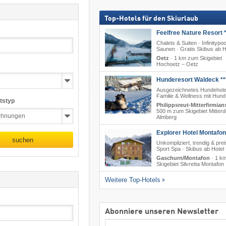
Top-Hotels für den Skiurlaub
Feelfree Nature Resort *
Chalets & Suiten · Infinitypoo
Saunen · Gratis Skibus ab H
Oetz
·
1 km zum Skigebiet
Hochoetz – Oetz
Hunderesort Waldeck **
Ausgezeichnetes Hundehote
Familie & Wellness mit Hund
tstyp
Philippsreut-Mitterfirmian
500 m zum Skigebiet Mitterd
Almberg
Explorer Hotel Montafon
suchen
Unkompliziert, trendig & prei
Sport Spa · Skibus ab Hotel
Gaschurn/Montafon
·
1 k
Skigebiet Silvretta Montafon
Weitere Top-Hotels
Abonniere unseren Newsletter