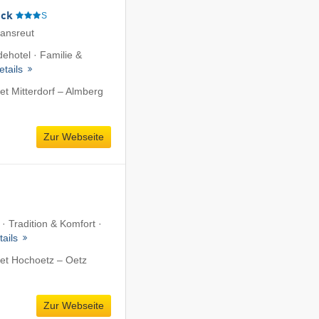
eck
S
iansreut
ehotel · Familie &
etails
t Mitterdorf – Almberg
Zur Webseite
 · Tradition & Komfort ·
tails
et Hochoetz – Oetz
Zur Webseite