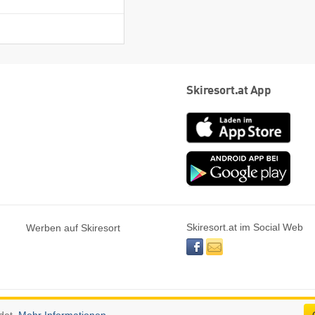
Skiresort.at App
App
Store
Goog
play
Skiresort.at im Social Web
Werben auf Skiresort
facebook
newsletter