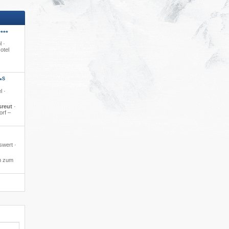
***
l ·
otel
S
*
l ·
sreut
·
orf –
swert ·
m zum