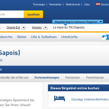
Testsieger
Newsletter
Weltrekorde
Jobs
Deuts
Skigebiet,
suchen
Region,
Skigebiet liegt in mehreren Regionen
Begriffe
…
Länder
Neue Regionen
Départements
Grand-Est
Vosges
Le Haut du Tôt (Sapois)
ogesen
,
Westeuropa
,
Europäische Union
berichte
Wetter
Lifte & Seilbahnen
Unterkünfte
Tipps
für
Sapois)
den
Skiur
s)
kt
rkünfte Ski-in/Ski-out
Ferienwohnungen
Pensionen
Ferienhäuser
Dieses Skigebiet online buchen
Günstige Unterkünfte/Hotel
ünstigen Apartment bis
en Sie Ihren Urlaub!