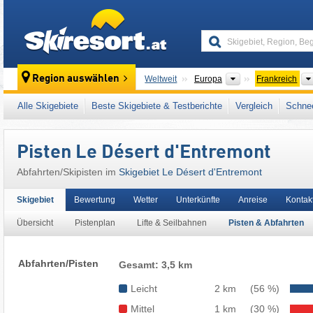
skiresort
Kontinente
Region auswählen
Weltweit
Europa
Frankreich
Dieses Skigebiet liegt auch in:
Chartreuse
,
Alle Skigebiete
Beste Skigebiete & Testberichte
Vergleich
Schnee
Westalpen
,
Alpen
,
Westeuropa
,
Europäisch
Pisten Le Désert d'Entremont
Abfahrten/Skipisten im
Skigebiet Le Désert d'Entremont
Skigebiet
Bewertung
Wetter
Unterkünfte
Anreise
Kontak
Übersicht
Pistenplan
Lifte & Seilbahnen
Pisten & Abfahrten
Abfahrten/Pisten
Gesamt: 3,5 km
Leicht
2 km
(56 %)
Mittel
1 km
(30 %)