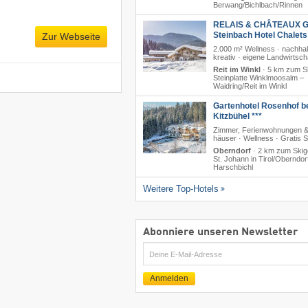
Berwang/​Bichlbach/​Rinnen
RELAIS & CHÂTEAUX G
Steinbach Hotel Chalet
Zur Webseite
2.000 m² Wellness · nachhal
kreativ · eigene Landwirtsch
Reit im Winkl
·
5 km zum Sk
Steinplatte Winklmoosalm –
Waidring/​Reit im Winkl
Gartenhotel Rosenhof b
Kitzbühel ***
Zimmer, Ferienwohnungen &
häuser · Wellness · Gratis 
Oberndorf
·
2 km zum Skig
St. Johann in Tirol/​Oberndor
Harschbichl
Weitere Top-Hotels
Abonniere unseren Newsletter
E-
Mail
Anmelden