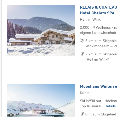
RELAIS & CHÂTEAUX
Hotel Chalets SPA
Reit im Winkl
2.000 m² Wellness · na
eigene Landwirtschaft
5 km zum Skigebiet
Winklmoosalm – Wai
2 km zum Skigebie
(Reit im Winkl)
Mooshaus Winterre
Kühtai
Ski in/Ski out · Höchst
Top Kulinarik ·
Details
0 m zum Skigebiet 