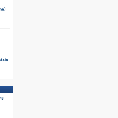
na)
tein
rg