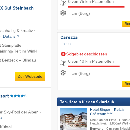
0 von 75 km Pisten offen
 Gut Steinbach
- cm (Berg)
Ber
chhaltig & kreativ ·
 ·
Details
Carezza
Italien
 Steinplatte
dring/​Reit im Winkl
Skigebiet geschlossen
t Benzeck – Blindau
0 von 40 km Pisten offen
- cm (Berg)
Zur Webseite
Ber
sort
S
Top-Hotels für den Skiurlaub
Hotel Singer – Relais
er Sky-Pool der Alpen ·
S
Châteaux ****
Direkt an der Piste · Luxus 
Herzlichkeit · 1.800m² Well
Kühtai
Berwang
·
0 m zum Skigebi