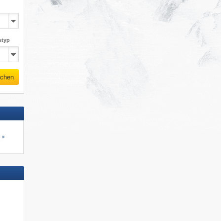
styp
chen
s