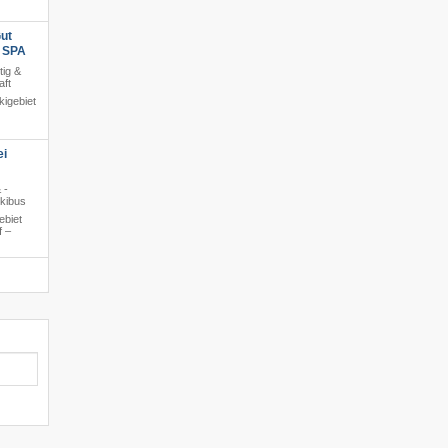
ut
s SPA
tig &
aft
igebiet
ei
 -
Skibus
ebiet
f –