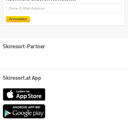
E-
Mail
Anmelden
Skiresort-Partner
Skiresort.at App
App
Store
Google
play