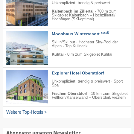
Unkompliziert, trendig & preiswert
Kaltenbach im Zillertal
·
700 m zum
Skigebiet Kaltenbach – Hochzillertal/​
Hochfügen (SKi-optimal)
S
Mooshaus Winterresort ****
Ski in/Ski out · Höchster Sky-Pool der
Alpen · Top Kulinarik
Kühtai
·
0 m zum Skigebiet Kühtai
Explorer Hotel Oberstdorf
Unkompliziert, trendig & preiswert · Sport
Spa
Fischen Oberstdorf
·
10 km zum Skigebiet
Fellhorn/​Kanzelwand – Oberstdorf/​Riezlern
Weitere Top-Hotels
Abonniere unseren Newsletter