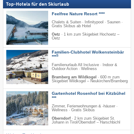
Top-Hotels für den Skiurlaub
Feelfree Nature Resort ****
Chalets & Suiten · Infinitypool · Saunen ·
Gratis Skibus ab Hotel
Oetz
·
1 km zum Skigebiet Hochoetz –
Oetz
Familien-Clubhotel Wolkensteinbär
S
***
Familienurlaub All Inclusive · Indoor &
Outdoor Action · Wellness
Bramberg am Wildkogel
·
600 m zum
Skigebiet Wildkogel – Neukirchen/​Bramberg
Gartenhotel Rosenhof bei Kitzbühel
***
Zimmer, Ferienwohnungen & -häuser ·
Wellness · Gratis Skibus
Oberndorf
·
2 km zum Skigebiet St.
Johann in Tirol/​Oberndorf – Harschbichl