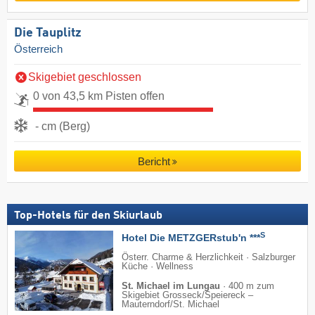
Die Tauplitz
Österreich
Skigebiet geschlossen
0 von 43,5 km Pisten offen
- cm (Berg)
Bericht
Top-Hotels für den Skiurlaub
S
Hotel Die METZGERstub'n ***
Österr. Charme & Herzlichkeit · Salzburger
Küche · Wellness
St. Michael im Lungau
·
400 m zum
Skigebiet Grosseck/​Speiereck –
Mauterndorf/​St. Michael