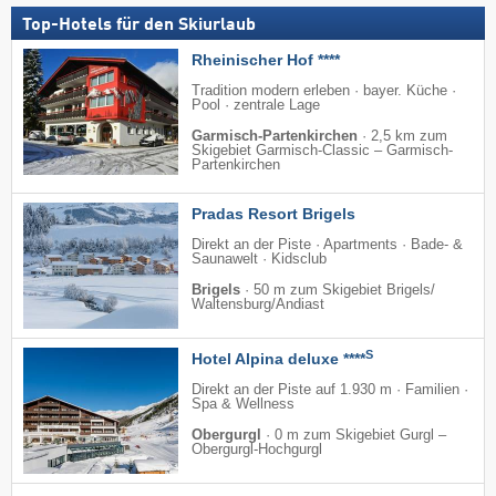
Top-Hotels für den Skiurlaub
Rheinischer Hof ****
Tradition modern erleben · bayer. Küche ·
Pool · zentrale Lage
Garmisch-Partenkirchen
·
2,5 km zum
Skigebiet Garmisch-Classic – Garmisch-
Partenkirchen
Pradas Resort Brigels
Direkt an der Piste · Apartments · Bade- &
Saunawelt · Kidsclub
Brigels
·
50 m zum Skigebiet Brigels/​
Waltensburg/​Andiast
S
Hotel Alpina deluxe ****
Direkt an der Piste auf 1.930 m · Familien ·
Spa & Wellness
Obergurgl
·
0 m zum Skigebiet Gurgl –
Obergurgl-Hochgurgl