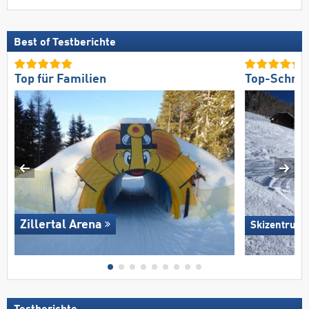
Best of Testberichte
Top für Familien
Top-Schnee
Zillertal Arena
Skizentrum H