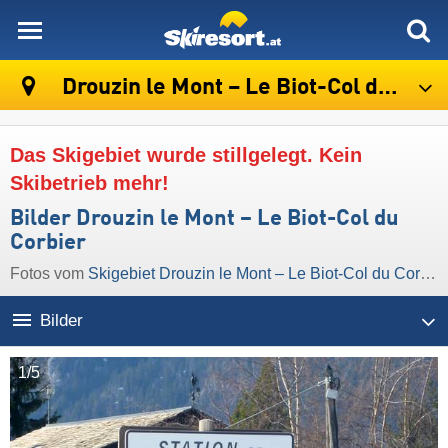
skiresort
Drouzin le Mont – Le Biot-Col du Corbier
Das Skigebiet wurde stillgelegt. Kein
Skibetrieb mehr!
Bilder Drouzin le Mont – Le Biot-Col du
Corbier
Fotos vom
Skigebiet Drouzin le Mont – Le Biot-Col du Corbier
Bilder
1/5