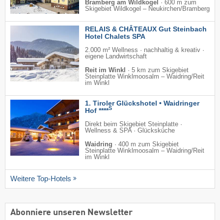
Bramberg am Wildkogel
·
600 m zum
Skigebiet Wildkogel – Neukirchen/​Bramberg
RELAIS & CHÂTEAUX Gut Steinbach
Hotel Chalets SPA
2.000 m² Wellness · nachhaltig & kreativ ·
eigene Landwirtschaft
Reit im Winkl
·
5 km zum Skigebiet
Steinplatte Winklmoosalm – Waidring/​Reit
im Winkl
1. Tiroler Glückshotel • Waidringer
S
Hof ****
Direkt beim Skigebiet Steinplatte ·
Wellness & SPA · Glücksküche
Waidring
·
400 m zum Skigebiet
Steinplatte Winklmoosalm – Waidring/​Reit
im Winkl
Weitere Top-Hotels
Abonniere unseren Newsletter