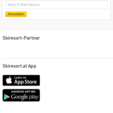
E-
Mail
Anmelden
Skiresort-Partner
Skiresort.at App
App
Store
Google
play