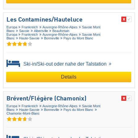
Les Contamines/​Hauteluce
Europa
Frankreich
Auvergne-Rhône-Alpes
Savoie Mont
Blanc
Savoie
Albertville
Beaufortain
Europa
Frankreich
Auvergne-Rhône-Alpes
Savoie Mont
Blanc
Haute-Savoie
Bonneville
Pays du Mont Blanc
Ski-in/Ski-out oder nahe der Talstation
Details
Brévent/​Flégère (Chamonix)
Europa
Frankreich
Auvergne-Rhône-Alpes
Savoie Mont
Blanc
Haute-Savoie
Bonneville
Pays du Mont Blanc
Chamonix-Mont-Blanc