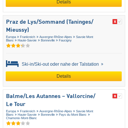
Details
Praz de Lys/​Sommand (Taninges/​
Mieussy)
Europa
Frankreich
Auvergne-Rhône-Alpes
Savoie Mont
Blanc
Haute-Savoie
Bonneville
Faucigny
Ski-in/Ski-out oder nahe der Talstation
Details
Balme/​Les Autannes – Vallorcine/​
Le Tour
Europa
Frankreich
Auvergne-Rhône-Alpes
Savoie Mont
Blanc
Haute-Savoie
Bonneville
Pays du Mont Blanc
Chamonix-Mont-Blanc