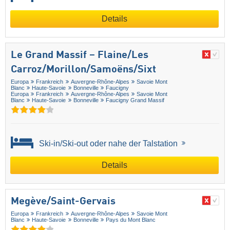
Details
Le Grand Massif – Flaine/​Les
Carroz/​Morillon/​Samoëns/​Sixt
Europa
Frankreich
Auvergne-Rhône-Alpes
Savoie Mont
Blanc
Haute-Savoie
Bonneville
Faucigny
Europa
Frankreich
Auvergne-Rhône-Alpes
Savoie Mont
Blanc
Haute-Savoie
Bonneville
Faucigny Grand Massif
Ski-in/Ski-out oder nahe der Talstation
Details
Megève/​Saint-Gervais
Europa
Frankreich
Auvergne-Rhône-Alpes
Savoie Mont
Blanc
Haute-Savoie
Bonneville
Pays du Mont Blanc