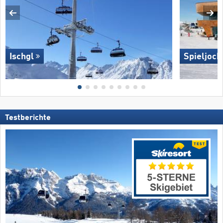
Ischgl
Spieljoch
Testberichte