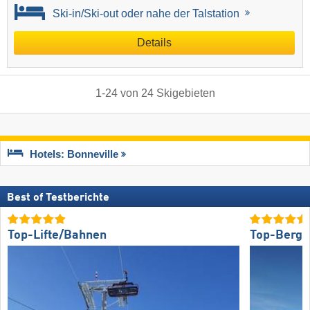
Ski-in/Ski-out oder nahe der Talstation
Details
1
-
24
von
24
Skigebieten
Hotels: Bonneville
Best of Testberichte
Top-Lifte/Bahnen
Top-Bergr