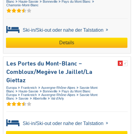
Blanc
Haute-Savoie
Bonneville
Pays du Mont Blanc
Chamonix-Mont-Blanc
Ski-in/Ski-out oder nahe der Talstation
Details
Les Portes du Mont-Blanc –
Combloux/​Megève le Jaillet/​La
Giettaz
Europa
Frankreich
Auvergne-Rhône-Alpes
Savoie Mont
Blanc
Haute-Savoie
Bonneville
Pays du Mont Blanc
Europa
Frankreich
Auvergne-Rhône-Alpes
Savoie Mont
Blanc
Savoie
Albertville
Val d'Arly
Ski-in/Ski-out oder nahe der Talstation