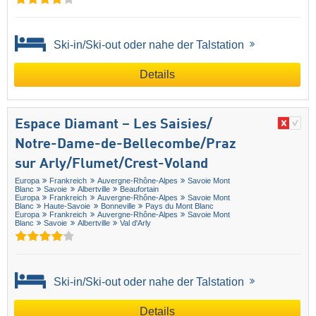
Ski-in/Ski-out oder nahe der Talstation
Details
Espace Diamant – Les Saisies/​
Notre-Dame-de-Bellecombe/​Praz
sur Arly/​Flumet/​Crest-Voland
Europa
Frankreich
Auvergne-Rhône-Alpes
Savoie Mont
Blanc
Savoie
Albertville
Beaufortain
Europa
Frankreich
Auvergne-Rhône-Alpes
Savoie Mont
Blanc
Haute-Savoie
Bonneville
Pays du Mont Blanc
Europa
Frankreich
Auvergne-Rhône-Alpes
Savoie Mont
Blanc
Savoie
Albertville
Val d'Arly
Ski-in/Ski-out oder nahe der Talstation
Details