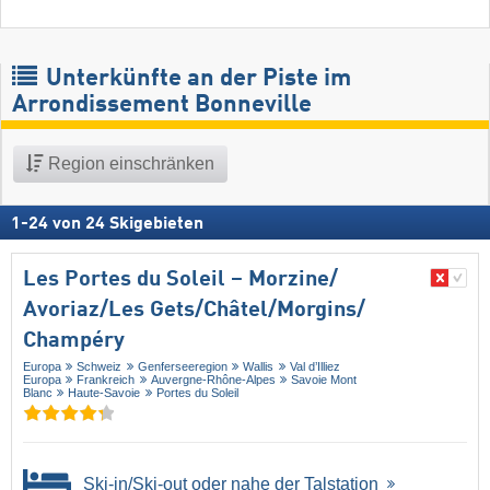
Unterkünfte an der Piste im
Arrondissement Bonneville
Region einschränken
1
-
24
von
24
Skigebieten
Les Portes du Soleil – Morzine/​
Avoriaz/​Les Gets/​Châtel/​Morgins/​
Champéry
Europa
Schweiz
Genferseeregion
Wallis
Val d’Illiez
Europa
Frankreich
Auvergne-Rhône-Alpes
Savoie Mont
Blanc
Haute-Savoie
Portes du Soleil
Ski-in/Ski-out oder nahe der Talstation