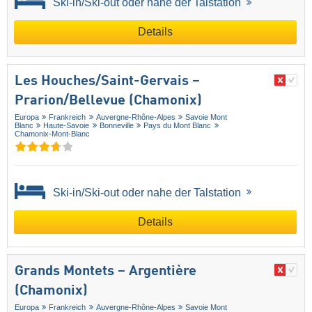
Ski-in/Ski-out oder nahe der Talstation
Details
Les Houches/​Saint-Gervais –
Prarion/​Bellevue (Chamonix)
Europa
Frankreich
Auvergne-Rhône-Alpes
Savoie Mont
Blanc
Haute-Savoie
Bonneville
Pays du Mont Blanc
Chamonix-Mont-Blanc
Ski-in/Ski-out oder nahe der Talstation
Details
Grands Montets – Argentière
(Chamonix)
Europa
Frankreich
Auvergne-Rhône-Alpes
Savoie Mont