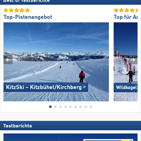
Best of Testberichte
Top-Pistenangebot
Top für An
KitzSki – Kitzbühel/​Kirchberg
Wildkogel 
Testberichte