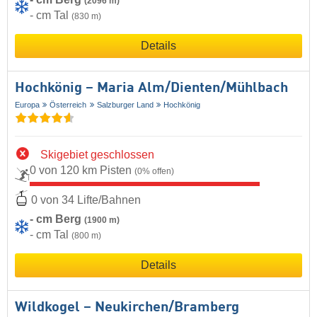
(2096 m)
- cm Tal
(830 m)
Details
Hochkönig – Maria Alm/​Dienten/​Mühlbach
Europa
Österreich
Salzburger Land
Hochkönig
Skigebiet geschlossen
0 von 120 km Pisten
(0% offen)
0 von 34 Lifte/Bahnen
- cm Berg
(1900 m)
- cm Tal
(800 m)
Details
Wildkogel – Neukirchen/​Bramberg