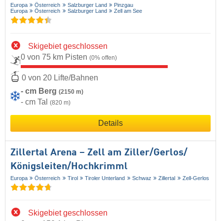
Europa
Österreich
Salzburger Land
Pinzgau
Europa
Österreich
Salzburger Land
Zell am See
Skigebiet geschlossen
0 von 75 km Pisten
(0% offen)
0 von 20 Lifte/Bahnen
- cm Berg
(2150 m)
- cm Tal
(820 m)
Details
Zillertal Arena – Zell am Ziller/​Gerlos/​
Königsleiten/​Hochkrimml
Europa
Österreich
Tirol
Tiroler Unterland
Schwaz
Zillertal
Zell-Gerlos
Skigebiet geschlossen