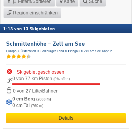
Filtern/Sortieren
Karte
Suche
Region einschränken
1
-
13
von
13
Skigebieten
Schmittenhöhe – Zell am See
Europa
Österreich
Salzburger Land
Pinzgau
Zell am See-Kaprun
Skigebiet geschlossen
0 von 77 km Pisten
(0% offen)
0 von 27 Lifte/Bahnen
0 cm Berg
(2000 m)
0 cm Tal
(760 m)
Details