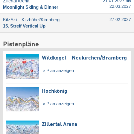
Zillertal Arena
21.01.2027 bis
22.03.2027
Moonlight Skiing & Dinner
KitzSki – Kitzbühel/​Kirchberg
27.02.2027
15. Streif Vertical Up
Pistenpläne
Wildkogel – Neukirchen/​Bramberg
Plan anzeigen
Hochkönig
Plan anzeigen
Zillertal Arena