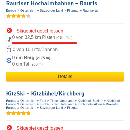
Rauriser Hochalmbahnen – Rauris
Europa
Österreich
Salzburger Land
Pinzgau
Raurisertal
Skigebiet geschlossen
0 von 32,5 km Pisten
(0% offen)
0 von 10 Lifte/Bahnen
0 cm Berg
(2175 m)
0 cm Tal
(950 m)
Details
KitzSki – Kitzbühel/​Kirchberg
Europa
Österreich
Tirol
Tiroler Unterland
Kitzbühel (Bezirk)
Kitzbühel
Europa
Österreich
Tirol
Tiroler Unterland
Kitzbüheler Alpen
Brixental
Europa
Österreich
Salzburger Land
Pinzgau
Skigebiet geschlossen