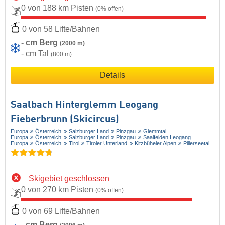
0 von 188 km Pisten
(0% offen)
0 von 58 Lifte/Bahnen
- cm Berg
(2000 m)
- cm Tal
(800 m)
Details
Saalbach Hinterglemm Leogang
Fieberbrunn (Skicircus)
Europa
Österreich
Salzburger Land
Pinzgau
Glemmtal
Europa
Österreich
Salzburger Land
Pinzgau
Saalfelden Leogang
Europa
Österreich
Tirol
Tiroler Unterland
Kitzbüheler Alpen
Pillerseetal
Skigebiet geschlossen
0 von 270 km Pisten
(0% offen)
0 von 69 Lifte/Bahnen
- cm Berg