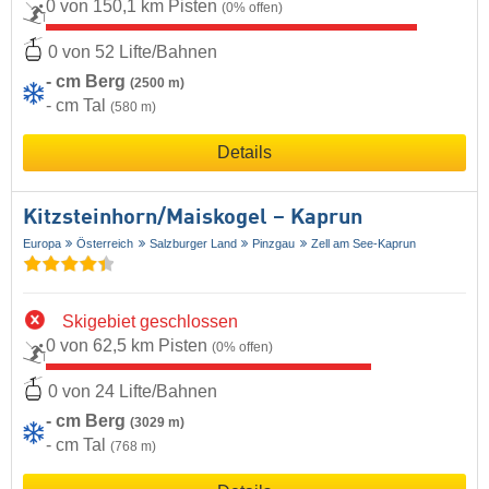
0 von 150,1 km Pisten
(0% offen)
0 von 52 Lifte/Bahnen
- cm Berg
(2500 m)
- cm Tal
(580 m)
Details
Kitzsteinhorn/​Maiskogel – Kaprun
Europa
Österreich
Salzburger Land
Pinzgau
Zell am See-Kaprun
Skigebiet geschlossen
0 von 62,5 km Pisten
(0% offen)
0 von 24 Lifte/Bahnen
- cm Berg
(3029 m)
- cm Tal
(768 m)