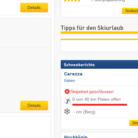
Details
Testber
Tipps für den Skiurlaub
Schneeberichte
Carezza
Italien
Skigebiet geschlossen
0 von 40 km Pisten offen
Details
- cm (Berg)
Ber
Hochkönig