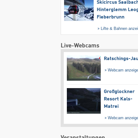
Skicircus Saalbac
Hinterglemm Leo
Fieberbrunn
Lifte & Bahnen anze
Live-Webcams
Ratschings-Ja
Webcam anzeig
Großglockner
Resort Kals-
Matrei
Webcam anzeig
Veranstaltungen