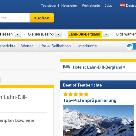
Testsieger
Newsletter
Weltrekorde
Jobs
Deuts
Skigebiet,
suchen
Region,
Begriffe
…
der
Bundesländer
Bezirke
Tourismusregi
Hessen
Gießen (Bezirk)
Lahn-Dill-Bergland
Bitte wähle
berichte
Wetter
Lifte & Seilbahnen
Unterkünfte
Tipps
für
den
Hotels: Lahn-Dill-Bergland
Skiur
d
Best of Testberichte
m Lahn-Dill-
Top-Pistenpräparierung
tenplan bzw. eine