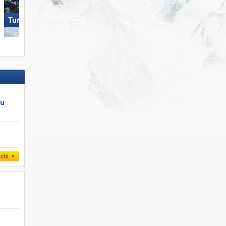
Turracher Höhe
Obereggen
au
icht