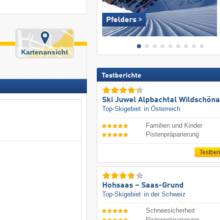
Pfelders
Kartenansicht
Testberichte
Ski Juwel Alpbachtal Wildschön
Top-Skigebiet
in Österreich
Familien und Kinder
Pistenpräparierung
Testber
Hohsaas – Saas-Grund
Top-Skigebiet
in der Schweiz
Schneesicherheit
Pistenpräparierung