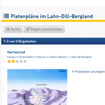
Pistenpläne im Lahn-Dill-Bergland
Suche
Region einschränken
1
-
3
von
3
Skigebieten
Hartenrod
Europa
Deutschland
Hessen
Gießen (Bezirk)
Lahn-Dill-Bergland
Pistenplan anzeigen