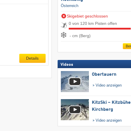
Österreich
Skigebiet geschlossen
0 von 120 km Pisten offen
- cm (Berg)
Ber
Details
Videos
Obertauern
Video anzeigen
KitzSki – Kitzbühel
Kirchberg
Video anzeigen