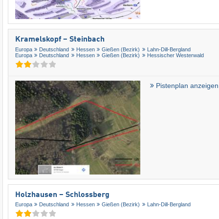
Kramelskopf – Steinbach
Europa
Deutschland
Hessen
Gießen (Bezirk)
Lahn-Dill-Bergland
Europa
Deutschland
Hessen
Gießen (Bezirk)
Hessischer Westerwald
Pistenplan anzeigen
Holzhausen – Schlossberg
Europa
Deutschland
Hessen
Gießen (Bezirk)
Lahn-Dill-Bergland