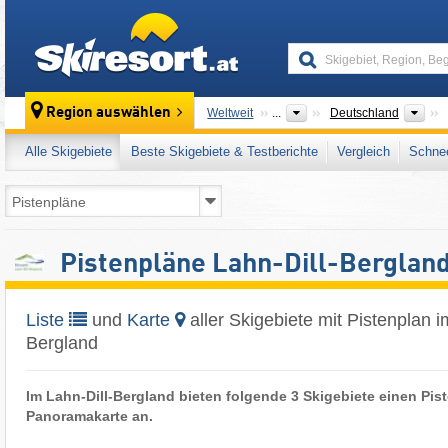
skiresort
Län
Region auswählen
Weltweit
...
Deutschland
Alle Skigebiete
Beste Skigebiete & Testberichte
Vergleich
Schnee
Pistenpläne Lahn-Dill-Berglan
Liste
und
Karte
aller Skigebiete mit Pistenplan i
Bergland
Im Lahn-Dill-Bergland bieten folgende 3 Skigebiete einen Pis
Panoramakarte an.