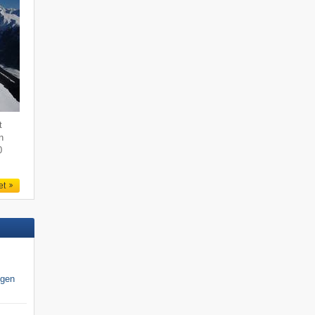
t
n
0
et
igen