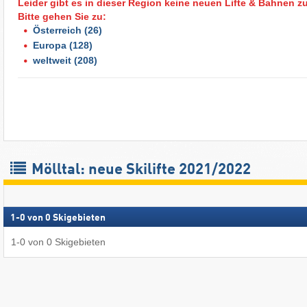
Leider gibt es in dieser Region keine neuen Lifte & Bahnen z
Bitte gehen Sie zu:
Österreich
(26)
Europa
(128)
weltweit
(208)
Mölltal: neue Skilifte 2021/2022
1
-
0
von
0
Skigebieten
1
-
0
von
0
Skigebieten