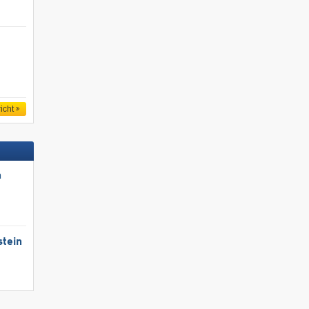
icht
n
stein