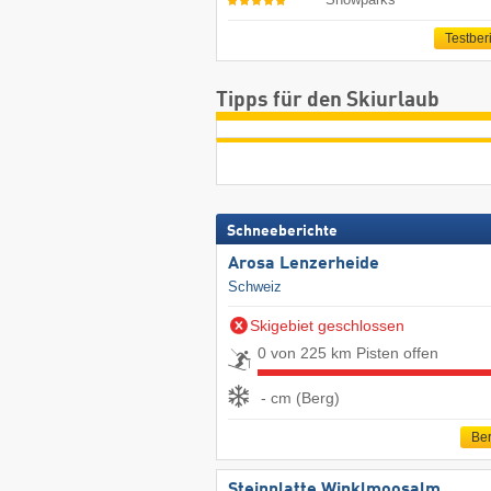
Testber
Tipps für den Skiurlaub
Schneeberichte
Arosa Lenzerheide
Schweiz
Skigebiet geschlossen
0 von 225 km Pisten offen
- cm (Berg)
Ber
Steinplatte Winklmoosalm