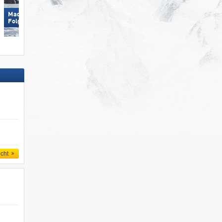
Madonna di Campiglio/​Pinzolo/​
Obertauern
Folgàrida/​Marilleva
icht