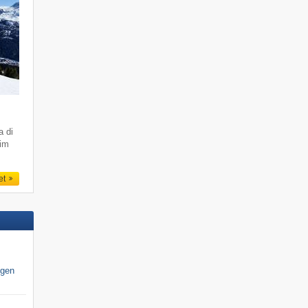
a di
 im
et
igen