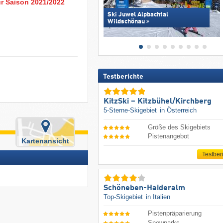
ur Saison 2021/2022
Ski Juwel Alpbachtal
Wildschönau
Testberichte
KitzSki – Kitzbühel/​Kirchberg
5-Sterne-Skigebiet
in Österreich
Größe des Skigebiets
Pistenangebot
Kartenansicht
Testber
Schöneben-Haideralm
Top-Skigebiet
in Italien
Pistenpräparierung
Snowparks