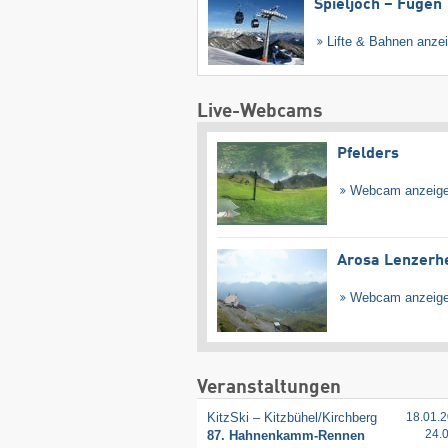
Spieljoch – Fügen
Lifte & Bahnen anze
Live-Webcams
Pfelders
Webcam anzeig
Arosa Lenzerh
Webcam anzeig
Veranstaltungen
KitzSki – Kitzbühel/​Kirchberg
18.01.2
24.
87. Hahnenkamm-Rennen