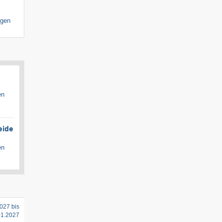
igen
en
eide
en
027 bis
01.2027