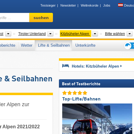
Testsieger
Newsletter
Weltrekorde
Jobs
Deuts
Skigebiet,
suchen
Region,
Begriffe
…
r
Bundesländer
Großregionen
Tourismusregionen
rol
Tiroler Unterland
Kitzbüheler Alpen
Bitte wählen
berichte
Wetter
Lifte & Seilbahnen
Unterkünfte
Tipps
für
den
Hotels: Kitzbüheler Alpen
Skiur
e & Seilbahnen
Best of Testberichte
Top-Lifte/Bahnen
ler Alpen zur
er Alpen 2021/2022