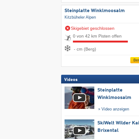
Steinplatte Winklmoosalm
Kitzbüheler Alpen
Skigebiet geschlossen
0 von 42 km Pisten offen
- cm (Berg)
Ber
Videos
Steinplatte
Winklmoosalm
Video anzeigen
SkiWelt Wilder Ka
Brixental