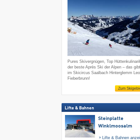
Pures Skivergnügen, Top Hüttenkulinari
der beste Après Ski der Alpen – das gib
im Skicircus Saalbach Hinterglemm Le
Fieberbrunn!
Zum Skigebi
Lifte & Bahnen
Steinplatte
Winklmoosalm
Lifte & Bahnen anze