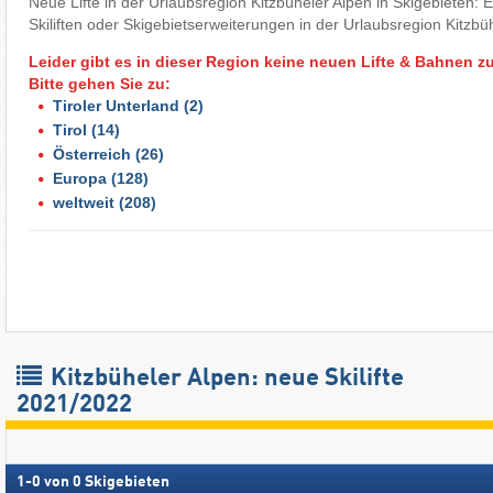
Neue Lifte in der Urlaubsregion Kitzbüheler Alpen in Skigebieten:
Skiliften oder Skigebietserweiterungen in der Urlaubsregion Kitzbü
Leider gibt es in dieser Region keine neuen Lifte & Bahnen z
Bitte gehen Sie zu:
Tiroler Unterland
(2)
Tirol
(14)
Österreich
(26)
Europa
(128)
weltweit
(208)
Kitzbüheler Alpen: neue Skilifte
2021/2022
1
-
0
von
0
Skigebieten