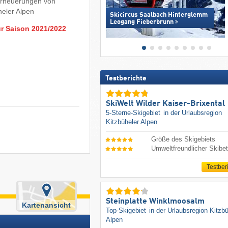
 Erneuerungen von
heler Alpen
Skicircus Saalbach Hinterglemm
Leogang Fieberbrunn
ur Saison 2021/2022
Testberichte
SkiWelt Wilder Kaiser-Brixental
5-Sterne-Skigebiet
in der Urlaubsregion
Kitzbüheler Alpen
Größe des Skigebiets
Umweltfreundlicher Skibet
Testber
Steinplatte Winklmoosalm
Kartenansicht
Top-Skigebiet
in der Urlaubsregion Kitzb
Alpen