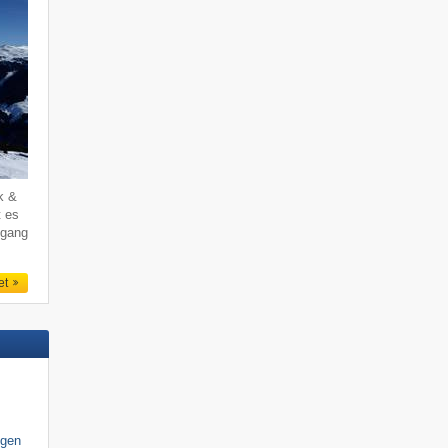
k &
t es
ogang
et
igen