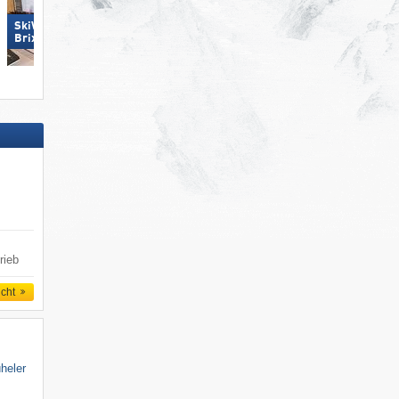
SkiWelt Wilder Kaiser-
Brixental
KitzSki – Kitzbühel/​Kirchberg
rieb
icht
üheler