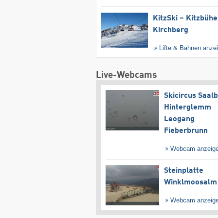
KitzSki – Kitzbühel
Kirchberg
Lifte & Bahnen anze
Live-Webcams
Skicircus Saal
Hinterglemm
Leogang
Fieberbrunn
Webcam anzeig
Steinplatte
Winklmoosalm
Webcam anzeig