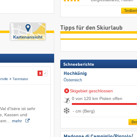
Testber
Tipps für den Skiurlaub
Kartenansicht
Schneeberichte
Hochkönig
rtville
Tarentaise
Österreich
Skigebiet geschlossen
0 von 120 km Pisten offen
al d'Isère ist sehr
- cm (Berg)
ze, Kassen und
einem…
mehr
Ber
Madonna di Campiglio/​Pinzolo/​