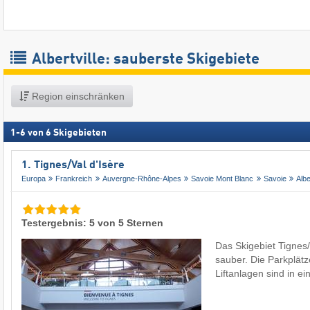
Albertville: sauberste Skigebiete
Region einschränken
1
-
6
von
6
Skigebieten
1. Tignes/​Val d'Isère
Europa
Frankreich
Auvergne-Rhône-Alpes
Savoie Mont Blanc
Savoie
Albe
Testergebnis: 5 von 5 Sternen
Das Skigebiet Tignes/V
sauber. Die Parkplät
Liftanlagen sind in 