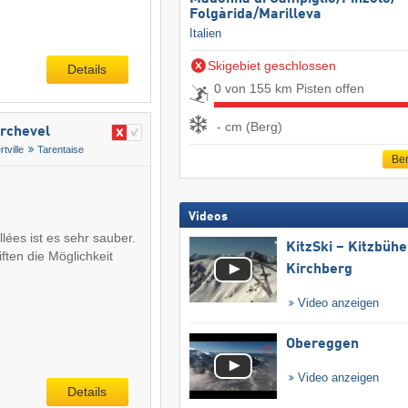
Folgàrida/​Marilleva
Italien
Skigebiet geschlossen
Details
0 von 155 km Pisten offen
- cm (Berg)
urchevel
rtville
Tarentaise
Ber
Videos
lées ist es sehr sauber.
KitzSki – Kitzbühel
iften die Möglichkeit
Kirchberg
Video anzeigen
Obereggen
Video anzeigen
Details