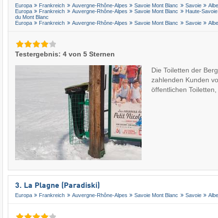
Europa
Frankreich
Auvergne-Rhône-Alpes
Savoie Mont Blanc
Savoie
Albe
Europa
Frankreich
Auvergne-Rhône-Alpes
Savoie Mont Blanc
Haute-Savoie
du Mont Blanc
Europa
Frankreich
Auvergne-Rhône-Alpes
Savoie Mont Blanc
Savoie
Albe
Testergebnis: 4 von 5 Sternen
Die Toiletten der Ber
zahlenden Kunden vo
öffentlichen Toilette
3. La Plagne (Paradiski)
Europa
Frankreich
Auvergne-Rhône-Alpes
Savoie Mont Blanc
Savoie
Albe