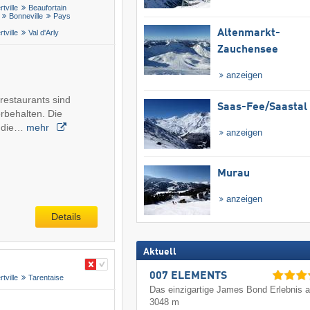
rtville
Beaufortain
Bonneville
Pays
Altenmarkt-
rtville
Val d'Arly
Zauchensee
anzeigen
grestaurants sind
Saas-Fee/​Saastal
rbehalten. Die
n, die…
mehr
anzeigen
Murau
anzeigen
Details
Aktuell
007 ELEMENTS
rtville
Tarentaise
Das einzigartige James Bond Erlebnis a
3048 m