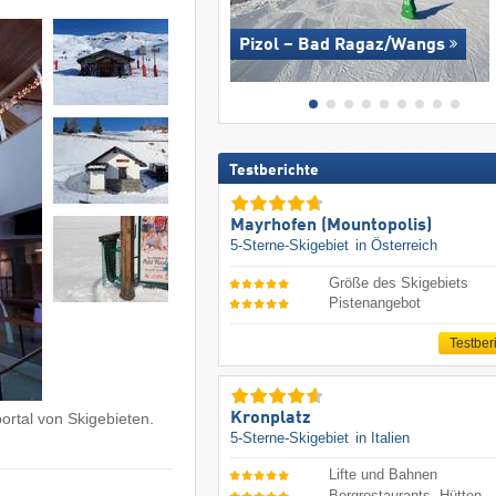
Pizol – Bad Ragaz/​Wangs
Testberichte
Mayrhofen (Mountopolis)
5-Sterne-Skigebiet
in Österreich
Größe des Skigebiets
Pistenangebot
Testber
Kronplatz
ortal von Skigebieten.
5-Sterne-Skigebiet
in Italien
Lifte und Bahnen
Bergrestaurants, Hütten