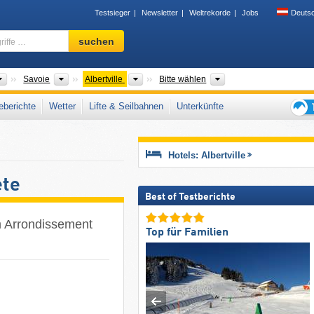
Testsieger
Newsletter
Weltrekorde
Jobs
Deuts
Skigebiet,
suchen
Region,
Begriffe
…
Tourismusregionen
Départements
Arrondissements
Tal, Gebirgszüge, Tou
Savoie
Albertville
Bitte wählen
berichte
Wetter
Lifte & Seilbahnen
Unterkünfte
Tipps
für
den
Hotels: Albertville
Skiur
ete
Best of Testberichte
m Arrondissement
Top für Familien