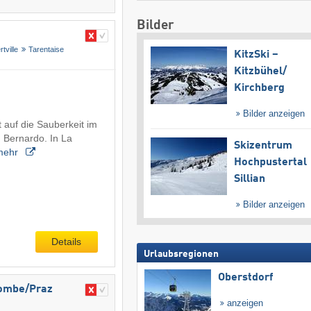
Bilder
rtville
Tarentaise
KitzSki –
Kitzbühel/​
Kirchberg
Bilder anzeigen
 auf die Sauberkeit im
 Bernardo. In La
Skizentrum
mehr
Hochpustertal
Sillian
Bilder anzeigen
Details
Urlaubsregionen
Oberstdorf
ombe/​Praz
anzeigen