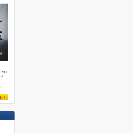
lt von
uf
n.
et