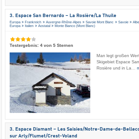
3. Espace San Bernardo – La Rosière/​La Thuile
Europa
Frankreich
Auvergne-Rhône-Alpes
Savoie Mont Blanc
Savoie
Albe
Europa
Italien
Aostatal
Monte Bianco (Mont Blanc)
Testergebnis: 4 von 5 Sternen
Man legt großen Wert
Skigebiet Espace San
Rosière und in La…
3. Espace Diamant – Les Saisies/​Notre-Dame-de-Bellec
sur Arly/​Flumet/​Crest-Voland