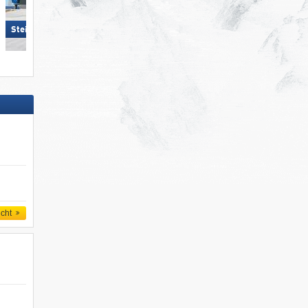
Schlick 2000 – Fulpmes
Steinplatte Winklmoosalm
icht