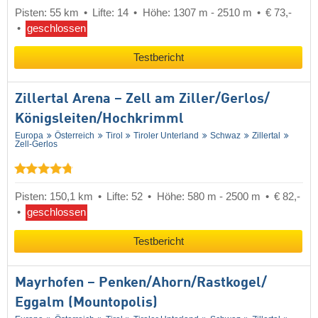
Pisten: 55 km
Lifte: 14
Höhe: 1307 m - 2510 m
€ 73,-
geschlossen
Testbericht
Zillertal Arena – Zell am Ziller/​Gerlos/​
Königsleiten/​Hochkrimml
Europa
Österreich
Tirol
Tiroler Unterland
Schwaz
Zillertal
Zell-Gerlos
Pisten: 150,1 km
Lifte: 52
Höhe: 580 m - 2500 m
€ 82,-
geschlossen
Testbericht
Mayrhofen – Penken/​Ahorn/​Rastkogel/​
Eggalm (Mountopolis)