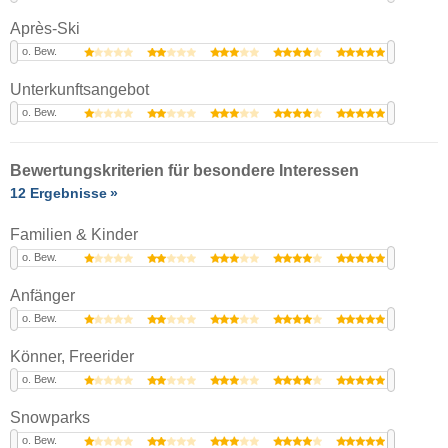
Après-Ski
o. Bew.
Unterkunftsangebot
o. Bew.
Bewertungskriterien für besondere Interessen
12 Ergebnisse
Familien & Kinder
o. Bew.
Anfänger
o. Bew.
Könner, Freerider
o. Bew.
Snowparks
o. Bew.