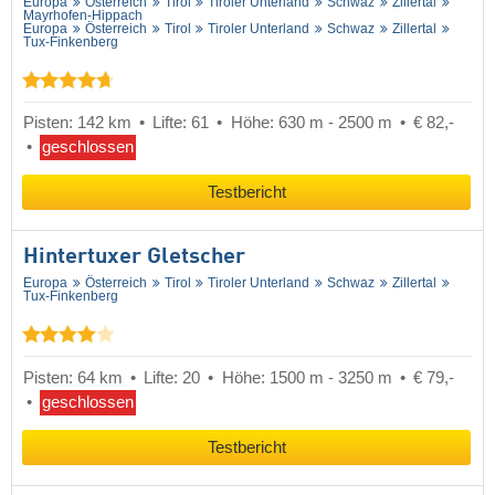
Europa
Österreich
Tirol
Tiroler Unterland
Schwaz
Zillertal
Mayrhofen-Hippach
Europa
Österreich
Tirol
Tiroler Unterland
Schwaz
Zillertal
Tux-Finkenberg
Pisten: 142 km
Lifte: 61
Höhe: 630 m - 2500 m
€ 82,-
geschlossen
Testbericht
Hintertuxer Gletscher
Europa
Österreich
Tirol
Tiroler Unterland
Schwaz
Zillertal
Tux-Finkenberg
Pisten: 64 km
Lifte: 20
Höhe: 1500 m - 3250 m
€ 79,-
geschlossen
Testbericht