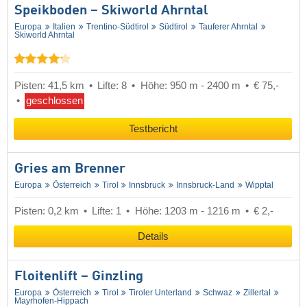
Speikboden – Skiworld Ahrntal
Europa
Italien
Trentino-Südtirol
Südtirol
Tauferer Ahrntal
Skiworld Ahrntal
Pisten: 41,5 km
Lifte: 8
Höhe: 950 m - 2400 m
€ 75,-
geschlossen
Testbericht
Gries am Brenner
Europa
Österreich
Tirol
Innsbruck
Innsbruck-Land
Wipptal
Pisten: 0,2 km
Lifte: 1
Höhe: 1203 m - 1216 m
€ 2,-
Details
Floitenlift – Ginzling
Europa
Österreich
Tirol
Tiroler Unterland
Schwaz
Zillertal
Mayrhofen-Hippach