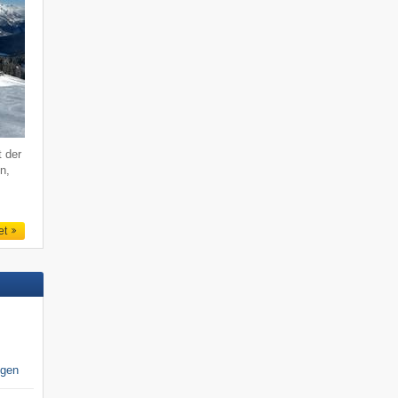
t der
n,
et
igen