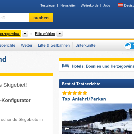
Testsieger
Newsletter
Weltrekorde
Jobs
Deuts
Skigebiet,
suchen
Region,
Begriffe
…
Länder
Gebirgszug, Großregionen, Kantone
Herzegowina
Bitte wählen
berichte
Wetter
Lifte & Seilbahnen
Unterkünfte
Tipps
nd
für
den
Hotels: Bosnien und Herzegowin
Skiur
Best of Testberichte
 Skigebiet!
Top-Anfahrt/Parken
-Konfigurator
echende Skigebiete in