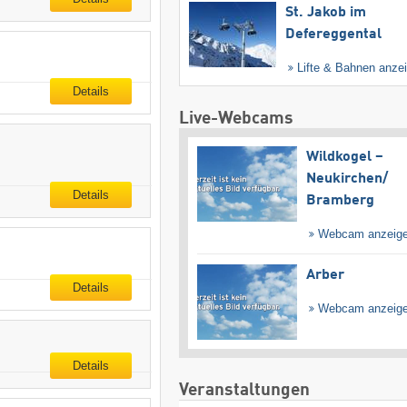
St. Jakob im
Defereggental
Lifte & Bahnen anze
Details
Live-Webcams
Wildkogel –
Neukirchen/​
Details
Bramberg
Webcam anzeig
Arber
Details
Webcam anzeig
Details
Veranstaltungen