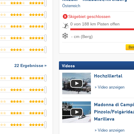
Österreich
Skigebiet geschlossen
0 von 188 km Pisten offen
- cm (Berg)
Ber
22 Ergebnisse
Videos
Hochzillertal
Video anzeigen
Madonna di Campig
Pinzolo/​Folgàrida/
Marilleva
Video anzeigen