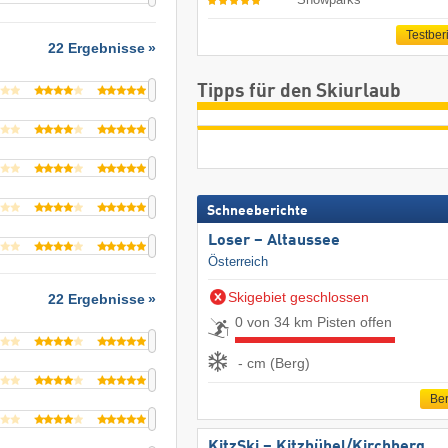
Testber
22 Ergebnisse
Tipps für den Skiurlaub
Schneeberichte
Loser – Altaussee
Österreich
Skigebiet geschlossen
22 Ergebnisse
0 von 34 km Pisten offen
- cm (Berg)
Ber
KitzSki – Kitzbühel/​Kirchberg