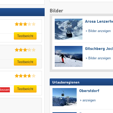
Bilder
Arosa Lenzerh
Bilder anzeigen
Testbericht
Gitschberg Joc
Bilder anzeigen
Testbericht
Urlaubsregionen
Testbericht
lossen
Oberstdorf
anzeigen