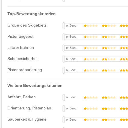
Top-Bewertungskriterien
Größe des Skigebiets
o. Bew.
Pistenangebot
o. Bew.
Lifte & Bahnen
o. Bew.
Schneesicherheit
o. Bew.
Pistenpräparierung
o. Bew.
Weitere Bewertungskriterien
Anfahrt, Parken
o. Bew.
Orientierung, Pistenplan
o. Bew.
Sauberkeit & Hygiene
o. Bew.