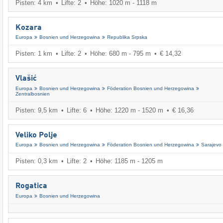
Pisten: 4 km
Lifte: 2
Höhe: 1020 m - 1118 m
Kozara
Europa
Bosnien und Herzegowina
Republika Srpska
Pisten: 1 km
Lifte: 2
Höhe: 680 m - 795 m
€ 14,32
Vlašić
Europa
Bosnien und Herzegowina
Föderation Bosnien und Herzegowina
Zentralbosnien
Pisten: 9,5 km
Lifte: 6
Höhe: 1220 m - 1520 m
€ 16,36
Veliko Polje
Europa
Bosnien und Herzegowina
Föderation Bosnien und Herzegowina
Sarajevo
Pisten: 0,3 km
Lifte: 2
Höhe: 1185 m - 1205 m
Rogatica
Europa
Bosnien und Herzegowina