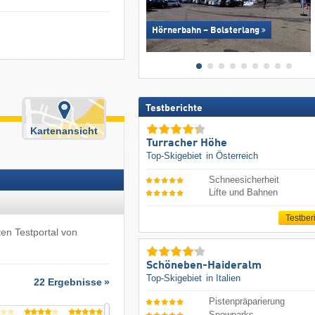
Hörnerbahn – Bolsterlang
Testberichte
Kartenansicht
Turracher Höhe
Top-Skigebiet
in Österreich
Schneesicherheit
Lifte und Bahnen
Testber
ten Testportal von
Schöneben-Haideralm
Top-Skigebiet
in Italien
22 Ergebnisse
Pistenpräparierung
Snowparks