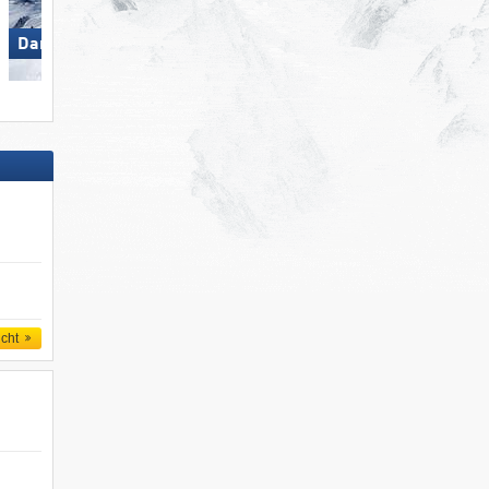
Großglockner Resort Kals-
Damüls Mellau
Matrei
icht