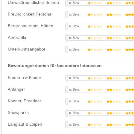
Umweltfreundlicher Betrieb
o. Bew.
Freundlichkeit Personal
o. Bew.
Bergrestaurants, Hütten
o. Bew.
Après-Ski
o. Bew.
Unterkunftsangebot
o. Bew.
Bewertungskriterien für besondere Interessen
Familien & Kinder
o. Bew.
Anfänger
o. Bew.
Könner, Freerider
o. Bew.
Snowparks
o. Bew.
Langlauf & Loipen
o. Bew.