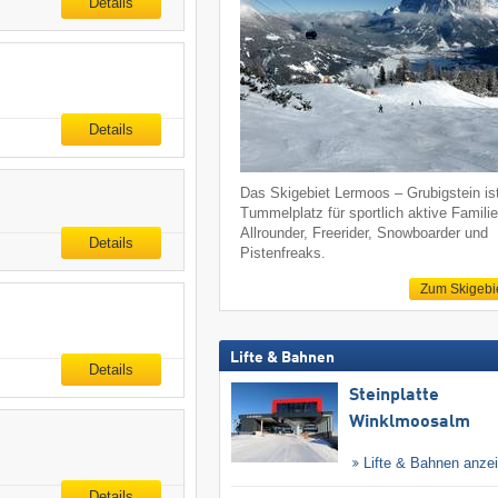
Details
Details
Das Skigebiet Lermoos – Grubigstein is
Tummelplatz für sportlich aktive Familie
Allrounder, Freerider, Snowboarder und
Details
Pistenfreaks.
Zum Skigebi
Lifte & Bahnen
Details
Steinplatte
Winklmoosalm
Lifte & Bahnen anze
Details