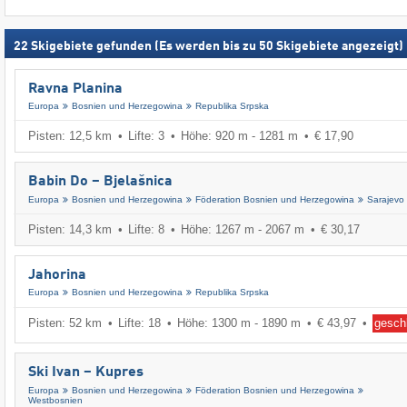
22
Skigebiete gefunden (Es werden bis zu 50 Skigebiete angezeigt)
Ravna Planina
Europa
Bosnien und Herzegowina
Republika Srpska
Pisten: 12,5 km
Lifte: 3
Höhe: 920 m - 1281 m
€ 17,90
Babin Do – Bjelašnica
Europa
Bosnien und Herzegowina
Föderation Bosnien und Herzegowina
Sarajevo
Pisten: 14,3 km
Lifte: 8
Höhe: 1267 m - 2067 m
€ 30,17
Jahorina
Europa
Bosnien und Herzegowina
Republika Srpska
Pisten: 52 km
Lifte: 18
Höhe: 1300 m - 1890 m
€ 43,97
gesch
Ski Ivan – Kupres
Europa
Bosnien und Herzegowina
Föderation Bosnien und Herzegowina
Westbosnien