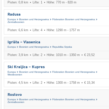
Pisten: 0,8 km
Lifte: 1
Höhe: 770 m - 820 m
Radusa
Europa
Bosnien und Herzegowina
Föderation Bosnien und Herzegowina
Zentralbosnien
Pisten: 6,6 km
Lifte: 4
Höhe: 1290 m - 1757 m
Igrišta – Vlasenica
Europa
Bosnien und Herzegowina
Republika Srpska
Pisten: 3,9 km
Lifte: 2
Höhe: 1010 m - 1350 m
€ 23,52
Ski Kraljica – Kupres
Europa
Bosnien und Herzegowina
Föderation Bosnien und Herzegowina
Westbosnien
Pisten: 4,5 km
Lifte: 2
Höhe: 1300 m - 1758 m
€ 15,34
Rostovo
Europa
Bosnien und Herzegowina
Föderation Bosnien und Herzegowina
Zentralbosnien