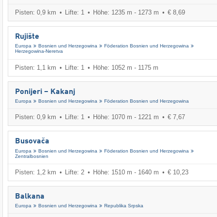
Pisten: 0,9 km
Lifte: 1
Höhe: 1235 m - 1273 m
€ 8,69
Rujište
Europa
Bosnien und Herzegowina
Föderation Bosnien und Herzegowina
Herzegowina-Neretva
Pisten: 1,1 km
Lifte: 1
Höhe: 1052 m - 1175 m
Ponijeri – Kakanj
Europa
Bosnien und Herzegowina
Föderation Bosnien und Herzegowina
Pisten: 0,9 km
Lifte: 1
Höhe: 1070 m - 1221 m
€ 7,67
Busovača
Europa
Bosnien und Herzegowina
Föderation Bosnien und Herzegowina
Zentralbosnien
Pisten: 1,2 km
Lifte: 2
Höhe: 1510 m - 1640 m
€ 10,23
Balkana
Europa
Bosnien und Herzegowina
Republika Srpska