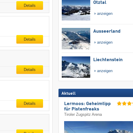
Ötztal
Details
anzeigen
Ausseerland
Details
anzeigen
Liechtenstein
Details
anzeigen
Aktuell
Details
Lermoos: Geheimtipp
für Pistenfreaks
Tiroler Zugspitz Arena