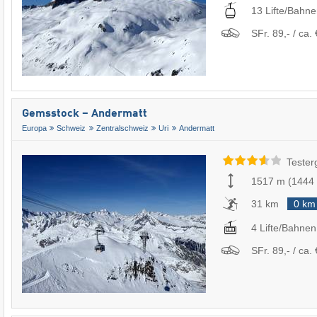
13 Lifte/Bahn
SFr. 89,- / ca. 
Gemsstock – Andermatt
Europa
Schweiz
Zentralschweiz
Uri
Andermatt
Tester
1517 m
(
1444
31 km
0 km
4 Lifte/Bahnen
SFr. 89,- / ca. 