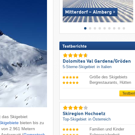
Mitterdorf – Almberg
Testberichte
Dolomites Val Gardena/​Gröden
5-Sterne-Skigebiet
in Italien
Größe des Skigebiets
Bergrestaurants, Hütten
Testber
Skiregion Hochoetz
t das Skigebiet
Top-Skigebiet
in Österreich
Skigebiete
bieten bis zu
e von 2.961 Metern
Familien und Kinder
 Andermatt (
Gemsstock
Schneesicherheit