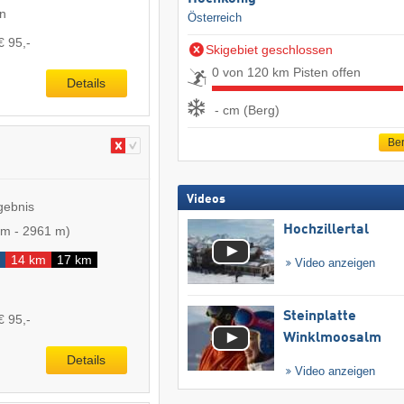
en
Österreich
€ 95,-
Skigebiet geschlossen
0 von 120 km Pisten offen
Details
- cm (Berg)
Ber
Videos
gebnis
Hochzillertal
 m
-
2961 m
)
14 km
17 km
Video anzeigen
Steinplatte
€ 95,-
Winklmoosalm
Details
Video anzeigen