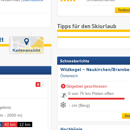
Testber
Tipps für den Skiurlaub
tt
Kartenansicht
Schneeberichte
Wildkogel – Neukirchen/​Brambe
Österreich
Skigebiet geschlossen
0 von 75 km Pisten offen
- cm (Berg)
gebnis
 m
-
2600 m
)
Ber
m
40 km
12 km
Hochkönig