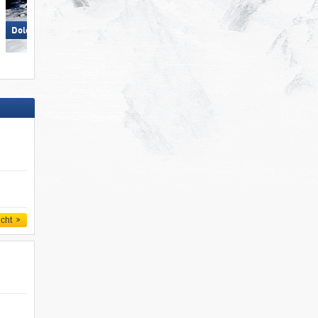
Sulden am Ortler (Solda
Dolomites Val Gardena/​Gröden
all'Ortles)
icht