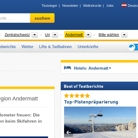
Testsieger
Newsletter
Weltrekorde
Jobs
Deuts
Skigebiet,
suchen
Region,
Begriffe
…
änder
Großregionen
Kantone
Tourismusregion
Täler
Zentralschweiz
Uri
Andermatt
Bitte wählen
berichte
Wetter
Lifte & Seilbahnen
Unterkünfte
Tipps
für
den
Hotels: Andermatt
Skiur
Best of Testberichte
region Andermatt
Top-Pistenpräparierung
lometer freuen: Die
en beim Skifahren in