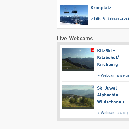
Kronplatz
Lifte & Bahnen anze
Live-Webcams
KitzSki –
Kitzbühel/​
Kirchberg
Webcam anzeig
Ski Juwel
Alpbachtal
Wildschönau
Webcam anzeig