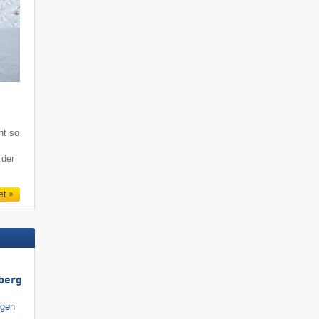
ht so
 der
et
berg
igen