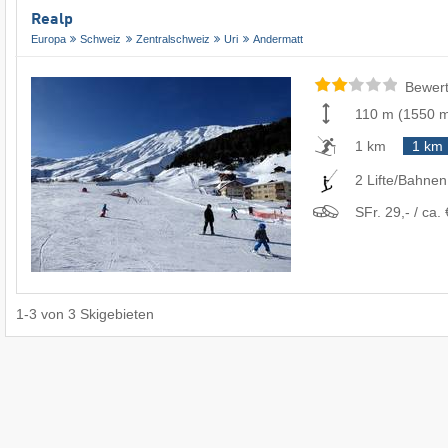
Realp
Europa
Schweiz
Zentralschweiz
Uri
Andermatt
Bewert
110 m
(
1550 
1 km
1 km
2 Lifte/Bahnen
SFr. 29,- / ca. 
1
-
3
von
3
Skigebieten