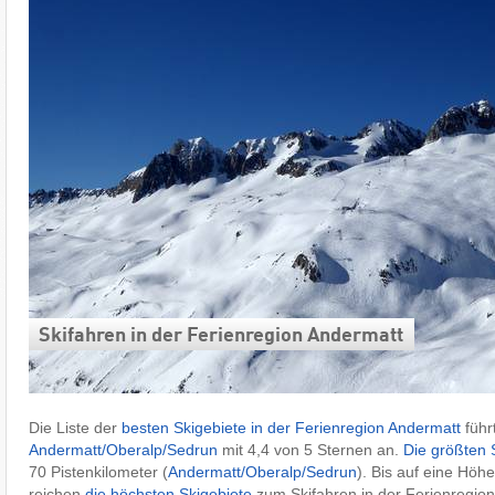
Skifahren in der Ferienregion Andermatt
Die Liste der
besten Skigebiete in der Ferienregion Andermatt
führ
Andermatt/​Oberalp/​Sedrun
mit 4,4 von 5 Sternen an.
Die größten 
70 Pistenkilometer (
Andermatt/​Oberalp/​Sedrun
). Bis auf eine Höh
reichen
die höchsten Skigebiete
zum Skifahren in der Ferienregion