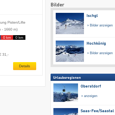
Bilder
Ischgl
ung Pisten/Lifte
Bilder anzeigen
m
-
1660 m
)
0 km
0 km
Hochkönig
Bilder anzeigen
€ 31,-
Details
Urlaubsregionen
Oberstdorf
anzeigen
Saas-Fee/​Saastal