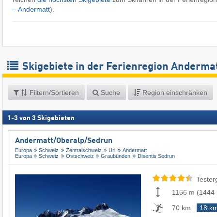
– Andermatt
).
Skigebiete in der Ferienregion Anderma
Filtern/Sortieren
Suche
Region einschränken
1
-
3
von
3
Skigebieten
Andermatt/​Oberalp/​Sedrun
Europa
Schweiz
Zentralschweiz
Uri
Andermatt
Europa
Schweiz
Ostschweiz
Graubünden
Disentis Sedrun
Tester
1156 m
(
1444
70 km
18 k