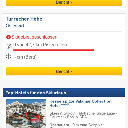
Bericht
Turracher Höhe
Österreich
Skigebiet geschlossen
0 von 42,7 km Pisten offen
- cm (Berg)
Bericht
Top-Hotels für den Skiurlaub
Kesselspitze Valamar Collection
S
Hotel ****
Ski-in & Ski-out · Idyllische ruhige Lage ·
Gourmet · Pool & SPA
Obertauern
·
0 m zum Skigebiet