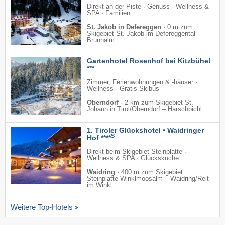
Direkt an der Piste · Genuss · Wellness &
SPA · Familien
St. Jakob in Defereggen
·
0 m zum
Skigebiet St. Jakob im Defereggental –
Brunnalm
Gartenhotel Rosenhof bei Kitzbühel
***
Zimmer, Ferienwohnungen & -häuser ·
Wellness · Gratis Skibus
Oberndorf
·
2 km zum Skigebiet St.
Johann in Tirol/​Oberndorf – Harschbichl
1. Tiroler Glückshotel • Waidringer
S
Hof ****
Direkt beim Skigebiet Steinplatte ·
Wellness & SPA · Glücksküche
Waidring
·
400 m zum Skigebiet
Steinplatte Winklmoosalm – Waidring/​Reit
im Winkl
Weitere Top-Hotels