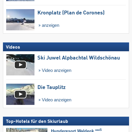
Kronplatz (Plan de Corones)
anzeigen
Videos
Ski Juwel Alpbachtal Wildschönau
Video anzeigen
Die Tauplitz
Video anzeigen
Top-Hotels für den Skiurlaub
S
Hunderesort Waldeck ***