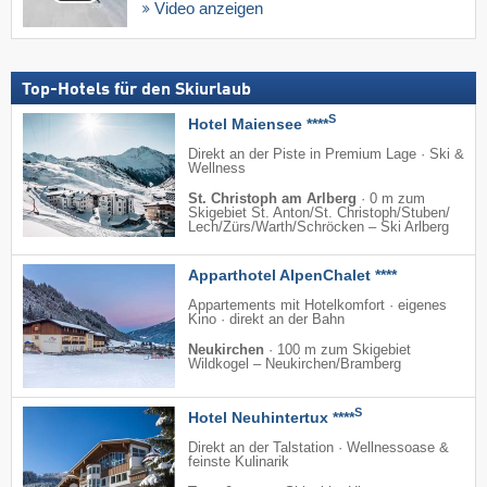
Video anzeigen
Top-Hotels für den Skiurlaub
S
Hotel Maiensee ****
Direkt an der Piste in Premium Lage · Ski &
Wellness
St. Christoph am Arlberg
·
0 m zum
Skigebiet St. Anton/​St. Christoph/​Stuben/​
Lech/​Zürs/​Warth/​Schröcken – Ski Arlberg
Apparthotel AlpenChalet ****
Appartements mit Hotelkomfort · eigenes
Kino · direkt an der Bahn
Neukirchen
·
100 m zum Skigebiet
Wildkogel – Neukirchen/​Bramberg
S
Hotel Neuhintertux ****
Direkt an der Talstation · Wellnessoase &
feinste Kulinarik