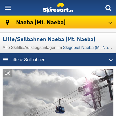
skiresort
Naeba (Mt. Naeba)
Lifte/Seilbahnen Naeba (Mt. Naeba)
Alle Skilifte/Aufstiegsanlagen im
Skigebiet Naeba (Mt. Naeba)
Lifte & Seilbahnen
1/6