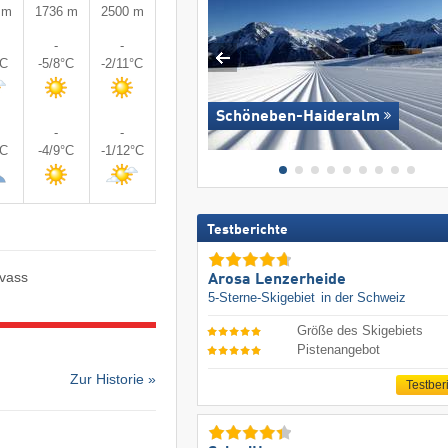
 m
1736 m
2500 m
-
-
°C
-5/8°C
-2/11°C
Schöneben-Haideralm
-
-
°C
-4/9°C
-1/12°C
Testberichte
vass
Arosa Lenzerheide
5-Sterne-Skigebiet
in der Schweiz
Größe des Skigebiets
Pistenangebot
Zur Historie »
Testber