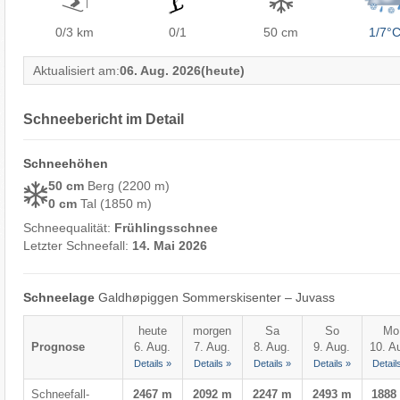
0/3
km
0/1
50 cm
1/7°
Aktualisiert am:
06. Aug. 2026
(heute)
Schneebericht im Detail
Schneehöhen
50 cm
Berg (2200 m)
0 cm
Tal (1850 m)
Schneequalität:
Frühlingsschnee
Letzter Schneefall:
14. Mai 2026
Schneelage
Galdhøpiggen Sommerskisenter – Juvass
heute
morgen
Sa
So
Mo
Prognose
6. Aug.
7. Aug.
8. Aug.
9. Aug.
10. A
Details »
Details »
Details »
Details »
Detail
Schneefall-
2467 m
2092 m
2247 m
2493 m
1888