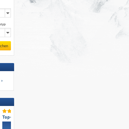
styp
chen
s
Top-Schneesicherheit
Top-Pistenpräparierung