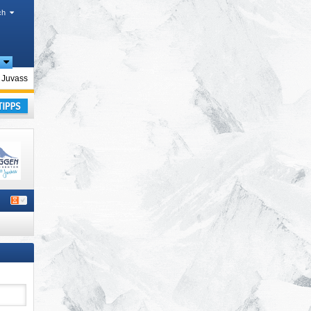
ch
 Juvass
laub