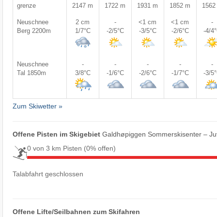
grenze
2147 m
1722 m
1931 m
1852 m
1562
Neuschnee
2 cm
-
<1 cm
<1 cm
-
Berg 2200m
1/7°C
-2/5°C
-3/5°C
-2/6°C
-4/4
Neuschnee
-
-
-
-
-
Tal 1850m
3/8°C
-1/6°C
-2/6°C
-1/7°C
-3/5
Zum Skiwetter »
Offene Pisten im Skigebiet
Galdhøpiggen Sommerskisenter – Ju
0 von 3 km Pisten
(0% offen)
Talabfahrt geschlossen
Offene Lifte/Seilbahnen zum Skifahren