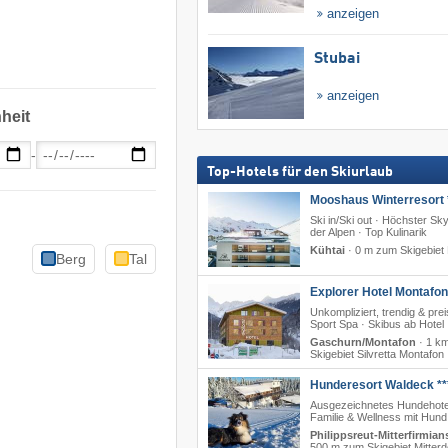
anzeigen
Stubai
anzeigen
heit
-
Top-Hotels für den Skiurlaub
Mooshaus Winterresort 
Ski in/Ski out · Höchster Sk
der Alpen · Top Kulinarik
Kühtai
·
0 m zum Skigebiet 
Berg
Tal
Explorer Hotel Montafon
Unkompliziert, trendig & prei
Sport Spa · Skibus ab Hotel
Gaschurn/Montafon
·
1 k
Skigebiet Silvretta Montafon
Hunderesort Waldeck **
Ausgezeichnetes Hundehote
Familie & Wellness mit Hund
Philippsreut-Mitterfirmian
500 m zum Skigebiet Mitterd