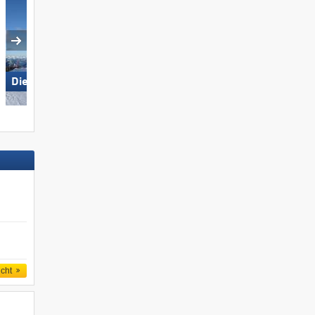
Die Tauplitz
Folgaria/​Fiorentini
icht