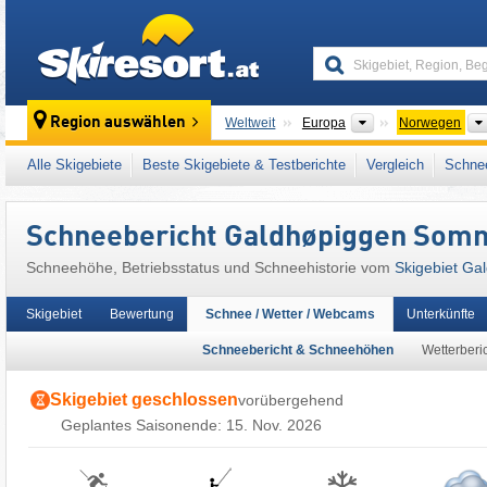
skiresort
Kontinente
Region auswählen
Weltweit
Europa
Norwegen
Dieses Skigebiet liegt auch in:
Østlandet
,
Sü
Alle Skigebiete
Beste Skigebiete & Testberichte
Vergleich
Schnee
Schneebericht Galdhøpiggen Somm
Schneehöhe, Betriebsstatus und Schneehistorie vom
Skigebiet Ga
Skigebiet
Bewertung
Schnee / Wetter / Webcams
Unterkünfte
Schneebericht & Schneehöhen
Wetterberi
Skigebiet geschlossen
vorübergehend
Geplantes Saisonende:
15. Nov. 2026