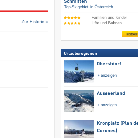
Schmitten
Top-Skigebiet
in Österreich
Familien und Kinder
Zur Historie »
Lifte und Bahnen
Testber
Urlaubsregionen
Oberstdorf
anzeigen
Ausseerland
anzeigen
Kronplatz (Plan d
Corones)