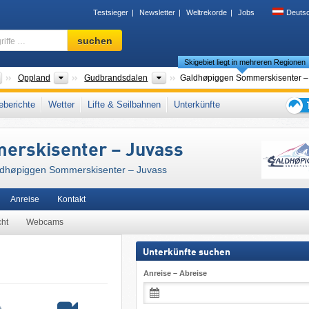
Testsieger
Newsletter
Weltrekorde
Jobs
Deuts
Skigebiet,
suchen
Region,
Skigebiet liegt in mehreren Regionen
Begriffe
…
Länder
Provinzen
Täler
Oppland
Gudbrandsdalen
Galdhøpiggen Sommerskisenter –
dnorwegen
,
Skandinavisches Gebirge
,
Skandinavien
,
Nordeuropa
berichte
Wetter
Lifte & Seilbahnen
Unterkünfte
Tipps
für
erskisenter – Juvass
den
Skiur
ldhøpiggen Sommerskisenter – Juvass
Anreise
Kontakt
cht
Webcams
Unterkünfte suchen
Anreise – Abreise