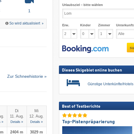
Urlaubsziel – bitte wählen
C
1
So wird aktualisiert
Erw.
Kinder
Zimmer
Unterkunft
su
Dieses Skigebiet online buchen
Zur Schneehistorie »
Günstige Unterkünfte/Hotel
Best of Testberichte
Di
Mi
ug.
11. Aug.
12. Aug.
Top-Pistenpräparierung
s »
Details »
Details »
 m
2404 m
3029 m