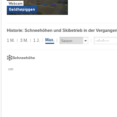
Webcam
Galdhøpiggen
Historie: Schneehöhen und Skibetrieb in der Vergangen
Max.
1 M.
3 M.
1 J.
Schneehöhe
cm