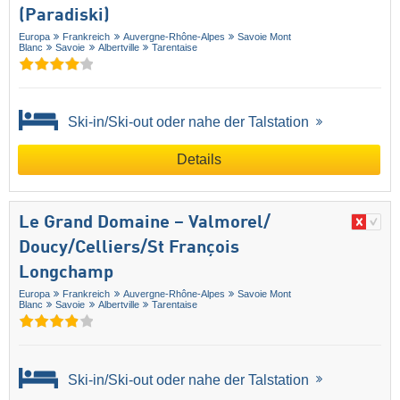
(Paradiski)
Europa
Frankreich
Auvergne-Rhône-Alpes
Savoie Mont
Blanc
Savoie
Albertville
Tarentaise
Ski-in/Ski-out oder nahe der Talstation
Details
Le Grand Domaine – Valmorel/​
Doucy/​Celliers/​St François
Longchamp
Europa
Frankreich
Auvergne-Rhône-Alpes
Savoie Mont
Blanc
Savoie
Albertville
Tarentaise
Ski-in/Ski-out oder nahe der Talstation