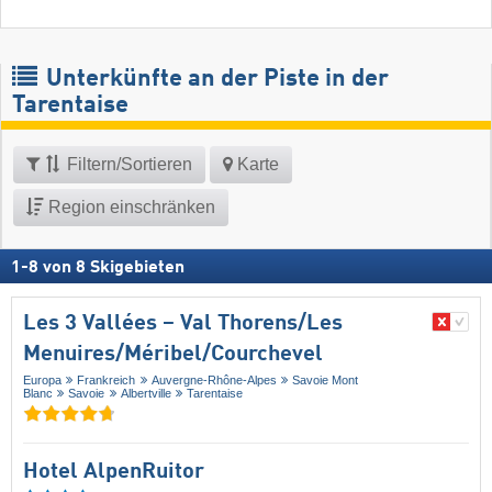
Unterkünfte an der Piste in der
Tarentaise
Filtern/Sortieren
Karte
Region einschränken
1
-
8
von
8
Skigebieten
Les 3 Vallées – Val Thorens/​Les
Menuires/​Méribel/​Courchevel
Europa
Frankreich
Auvergne-Rhône-Alpes
Savoie Mont
Blanc
Savoie
Albertville
Tarentaise
Hotel AlpenRuitor