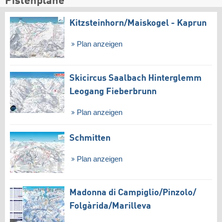
Pistenpläne
Kitzsteinhorn/​Maiskogel - Kaprun
Plan anzeigen
Skicircus Saalbach Hinterglemm
Leogang Fieberbrunn
Plan anzeigen
Schmitten
Plan anzeigen
Madonna di Campiglio/​Pinzolo/​
Folgàrida/​Marilleva