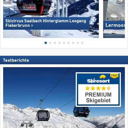
Skicircus Saalbach Hinterglemm Leogang
Lermoos 
Fieberbrunn
Testberichte