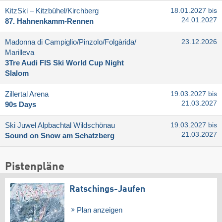
KitzSki – Kitzbühel/​Kirchberg
18.01.2027 bis
24.01.2027
87. Hahnenkamm-Rennen
Madonna di Campiglio/​Pinzolo/​Folgàrida/​
23.12.2026
Marilleva
3Tre Audi FIS Ski World Cup Night
Slalom
Zillertal Arena
19.03.2027 bis
21.03.2027
90s Days
Ski Juwel Alpbachtal Wildschönau
19.03.2027 bis
21.03.2027
Sound on Snow am Schatzberg
Pistenpläne
Ratschings-Jaufen
Plan anzeigen