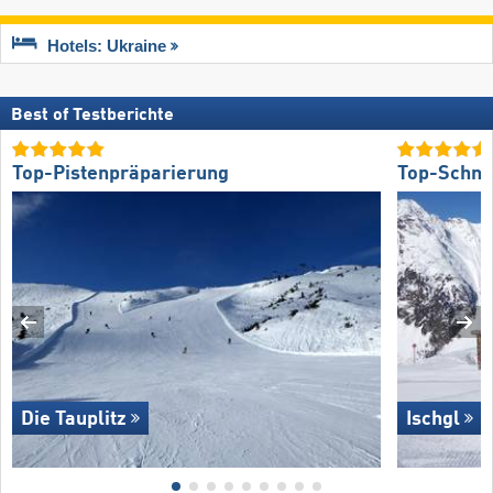
Hotels: Ukraine
Best of Testberichte
Top-Pistenpräparierung
Top-Schne
Die Tauplitz
Ischgl