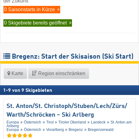
der Zukunft
0 Saisonstarts in Kürze
0 Skigebiete bereits geöffnet
Bregenz: Start der Skisaison (Ski Start)
Karte
Region einschränken
1
-
9
von
9
Skigebieten
St. Anton/​St. Christoph/​Stuben/​Lech/​Zürs/​
Warth/​Schröcken – Ski Arlberg
Europa
Österreich
Tirol
Tiroler Oberland
Landeck
St. Anton am
Arlberg
Europa
Österreich
Vorarlberg
Bregenz
Bregenzerwald