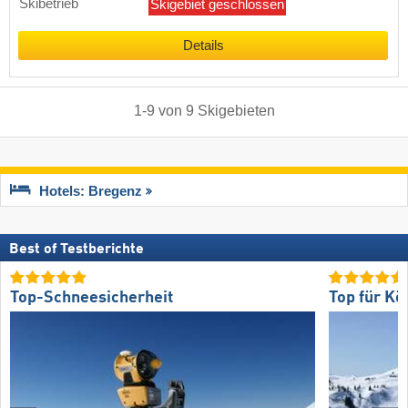
Skibetrieb
Skigebiet geschlossen
Details
1
-
9
von
9
Skigebieten
Hotels: Bregenz
Best of Testberichte
Top-Schneesicherheit
Top für Kö