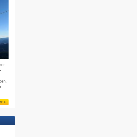
mer
-
ben,
n
er