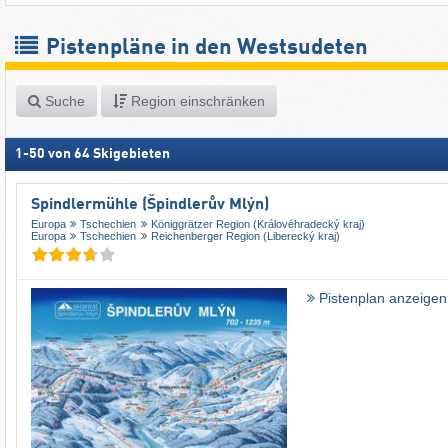
Pistenpläne in den Westsudeten
Suche
Region einschränken
1
-
50
von
64
Skigebieten
Spindlermühle (Špindlerův Mlýn)
Europa
Tschechien
Königgrätzer Region (Královéhradecký kraj)
Europa
Tschechien
Reichenberger Region (Liberecký kraj)
Pistenplan anzeigen