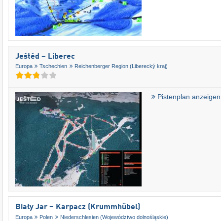
Ještěd – Liberec
Europa
Tschechien
Reichenberger Region (Liberecký kraj)
Pistenplan anzeigen
Biały Jar – Karpacz (Krummhübel)
Europa
Polen
Niederschlesien (Województwo dolnośląskie)