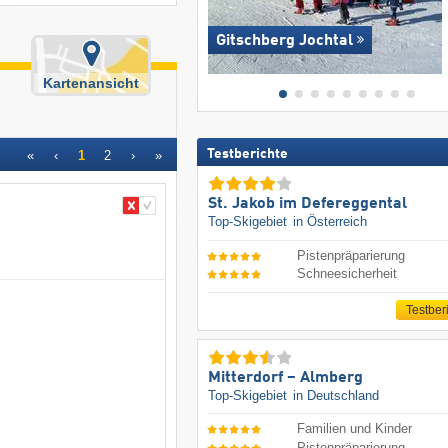
Gitschberg Jochtal
Kartenansicht
Testberichte
«
‹
1
2
›
»
St. Jakob im Defereggental
Top-Skigebiet
in Österreich
Pistenpräparierung
Schneesicherheit
Testber
Mitterdorf – Almberg
Top-Skigebiet
in Deutschland
Familien und Kinder
Pistenpräparierung