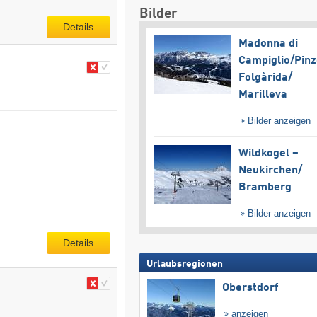
Bilder
Details
Madonna di
Campiglio/​Pinz
Folgàrida/​
Marilleva
Bilder anzeigen
Wildkogel –
Neukirchen/​
Bramberg
Bilder anzeigen
Details
Urlaubsregionen
Oberstdorf
anzeigen