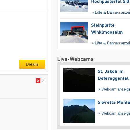
Hochpustertal Sill
Lifte & Bahnen anze
Steinplatte
Winklmoosalm
Lifte & Bahnen anze
Live-Webcams
Details
St. Jakob im
Defereggental
Webcam anzeig
Silvretta Mont
Webcam anzeig