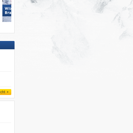
Wildkogel – Neukirchen/​
Pfelders
Bramberg
icht