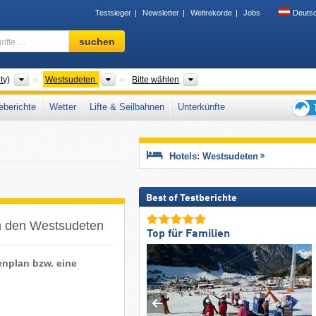
Testsieger
Newsletter
Weltrekorde
Jobs
Deuts
Skigebiet,
suchen
Region,
Begriffe
…
Gebirgszüge
Übergeordnete Gebirge
Bundesland DE, Woiwodschaf
ty)
Westsudeten
Bitte wählen
berichte
Wetter
Lifte & Seilbahnen
Unterkünfte
Tipps
für
den
Hotels: Westsudeten
Skiur
Best of Testberichte
in den Westsudeten
Top für Familien
enplan bzw. eine