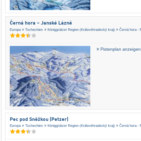
Černá hora – Janské Lázně
Europa
Tschechien
Königgrätzer Region (Královéhradecký kraj)
Černá hora - 
Pistenplan anzeigen
Pec pod Sněžkou (Petzer)
Europa
Tschechien
Königgrätzer Region (Královéhradecký kraj)
Černá hora - 