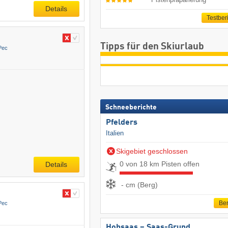
Details
Testber
Tipps für den Skiurlaub
Pec
Schneeberichte
Pfelders
Italien
Skigebiet geschlossen
0 von 18 km Pisten offen
Details
- cm (Berg)
Ber
Pec
Hohsaas – Saas-Grund