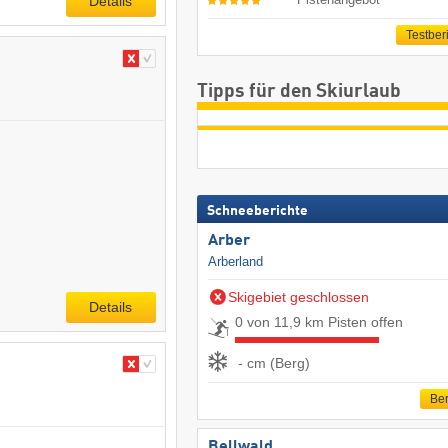
Details
Testber
Tipps für den Skiurlaub
Schneeberichte
Arber
Arberland
Skigebiet geschlossen
Details
0 von 11,9 km Pisten offen
- cm (Berg)
Ber
Bellwald