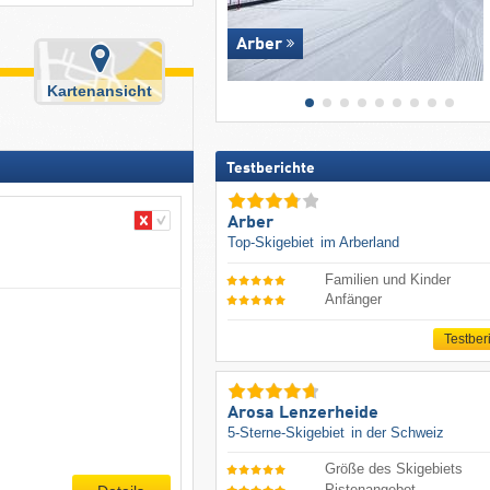
Arber
Kartenansicht
Testberichte
Arber
Top-Skigebiet
im Arberland
Familien und Kinder
Anfänger
Testber
Arosa Lenzerheide
5-Sterne-Skigebiet
in der Schweiz
Größe des Skigebiets
Pistenangebot