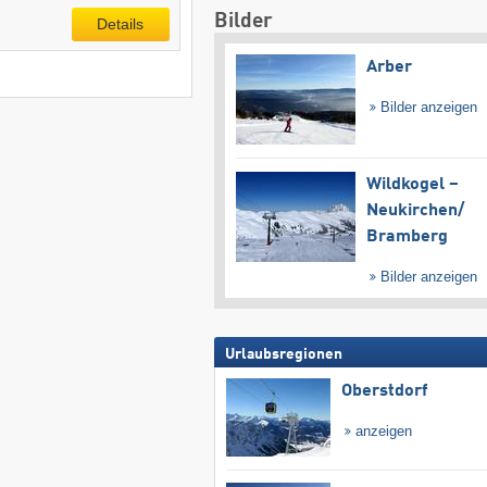
Bilder
Details
Arber
Bilder anzeigen
Wildkogel –
Neukirchen/​
Bramberg
Bilder anzeigen
Urlaubsregionen
Oberstdorf
anzeigen