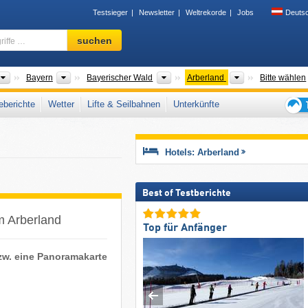
Testsieger
Newsletter
Weltrekorde
Jobs
Deuts
Skigebiet,
suchen
Region,
Begriffe
…
Länder
Bundesländer
Gebirgszüge
Tourismusregio
Bayern
Bayerischer Wald
Arberland
Bitte wählen
berichte
Wetter
Lifte & Seilbahnen
Unterkünfte
Tipps
für
den
Hotels: Arberland
Skiur
Best of Testberichte
im Arberland
Top für Anfänger
bzw. eine Panoramakarte