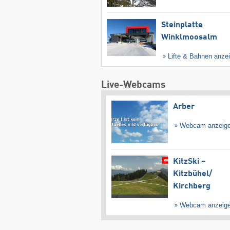
Steinplatte
Winklmoosalm
Lifte & Bahnen anze
Live-Webcams
Arber
Webcam anzeig
KitzSki –
Kitzbühel/​
Kirchberg
Webcam anzeig