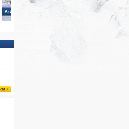
Arber
Flumserberg
icht