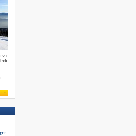
hnen
d mit
r
et
igen