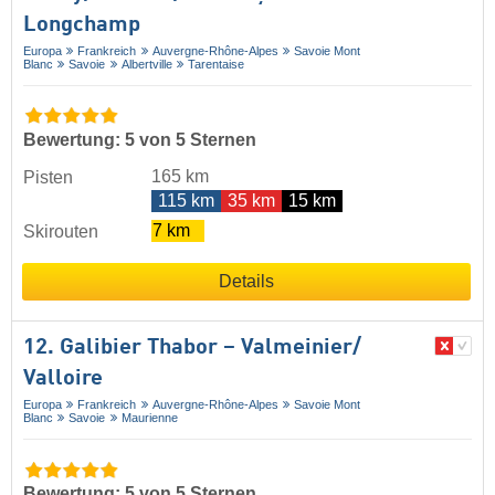
Longchamp
Europa
Frankreich
Auvergne-Rhône-Alpes
Savoie Mont
Blanc
Savoie
Albertville
Tarentaise
Bewertung: 5 von 5 Sternen
165 km
Pisten
115 km
35 km
15 km
7 km
Skirouten
Details
12. Galibier Thabor – Valmeinier/​
Valloire
Europa
Frankreich
Auvergne-Rhône-Alpes
Savoie Mont
Blanc
Savoie
Maurienne
Bewertung: 5 von 5 Sternen