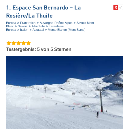
1. Espace San Bernardo – La
Rosière/​La Thuile
Europa
Frankreich
Auvergne-Rhône-Alpes
Savoie Mont
Blanc
Savoie
Albertville
Tarentaise
Europa
Italien
Aostatal
Monte Bianco (Mont Blanc)
Testergebnis: 5 von 5 Sternen