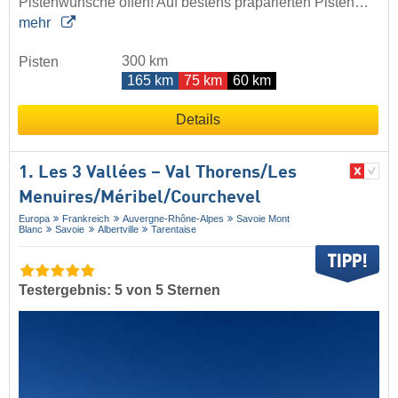
Pistenwünsche offen! Auf bestens präparierten Pisten…
mehr
300 km
Pisten
165 km
75 km
60 km
Details
1. Les 3 Vallées – Val Thorens/​Les
Menuires/​Méribel/​Courchevel
Europa
Frankreich
Auvergne-Rhône-Alpes
Savoie Mont
Blanc
Savoie
Albertville
Tarentaise
Testergebnis: 5 von 5 Sternen