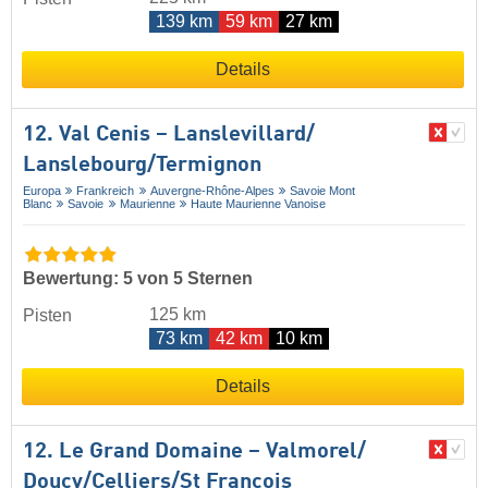
139 km
59 km
27 km
Details
12. Val Cenis – Lanslevillard/​
Lanslebourg/​Termignon
Europa
Frankreich
Auvergne-Rhône-Alpes
Savoie Mont
Blanc
Savoie
Maurienne
Haute Maurienne Vanoise
Bewertung: 5 von 5 Sternen
125 km
Pisten
73 km
42 km
10 km
Details
12. Le Grand Domaine – Valmorel/​
Doucy/​Celliers/​St François