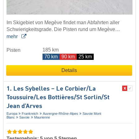
Im Skigebiet von Megève findet man Abfahrten aller
Schwierigkeitsgrade. Die Pisten rund um Megève…
mehr
185 km
Pisten
70 km
90 km
25 km
Details
1. Les Sybelles – Le Corbier/​La
Toussuire/​Les Bottières/​St Sorlin/​St
Jean d’Arves
Europa
Frankreich
Auvergne-Rhône-Alpes
Savoie Mont
Blanc
Savoie
Maurienne
Testergebnis: 5 von 5 Sternen