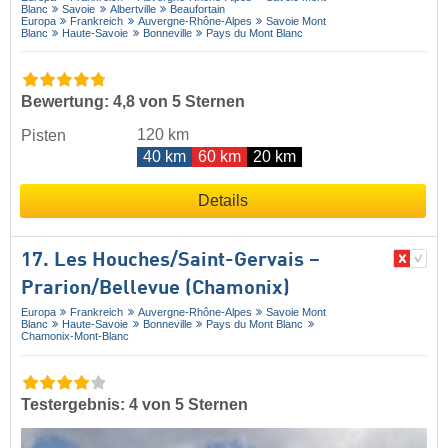
Blanc
Savoie
Albertville
Beaufortain
Europa
Frankreich
Auvergne-Rhône-Alpes
Savoie Mont
Blanc
Haute-Savoie
Bonneville
Pays du Mont Blanc
Bewertung: 4,8 von 5 Sternen
120 km
Pisten
40 km
60 km
20 km
Details
17. Les Houches/​Saint-Gervais –
Prarion/​Bellevue (Chamonix)
Europa
Frankreich
Auvergne-Rhône-Alpes
Savoie Mont
Blanc
Haute-Savoie
Bonneville
Pays du Mont Blanc
Chamonix-Mont-Blanc
Testergebnis: 4 von 5 Sternen