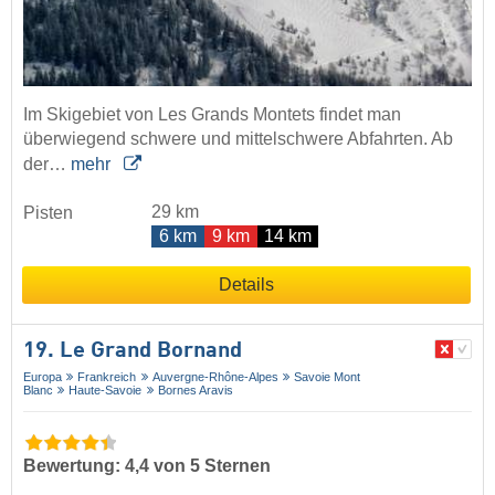
Im Skigebiet von Les Grands Montets findet man
überwiegend schwere und mittelschwere Abfahrten. Ab
der…
mehr
29 km
Pisten
6 km
9 km
14 km
Details
19. Le Grand Bornand
Europa
Frankreich
Auvergne-Rhône-Alpes
Savoie Mont
Blanc
Haute-Savoie
Bornes Aravis
Bewertung: 4,4 von 5 Sternen