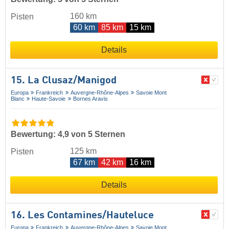
160 km
Pisten
60 km
85 km
15 km
Details
15. La Clusaz/​Manigod
Europa
Frankreich
Auvergne-Rhône-Alpes
Savoie Mont
Blanc
Haute-Savoie
Bornes Aravis
Bewertung: 4,9 von 5 Sternen
125 km
Pisten
67 km
42 km
16 km
Details
16. Les Contamines/​Hauteluce
Europa
Frankreich
Auvergne-Rhône-Alpes
Savoie Mont