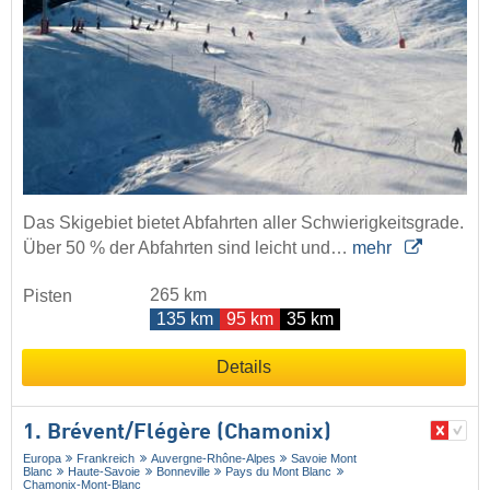
Das Skigebiet bietet Abfahrten aller Schwierigkeitsgrade.
Über 50 % der Abfahrten sind leicht und…
mehr
265 km
Pisten
135 km
95 km
35 km
Details
1. Brévent/​Flégère (Chamonix)
Europa
Frankreich
Auvergne-Rhône-Alpes
Savoie Mont
Blanc
Haute-Savoie
Bonneville
Pays du Mont Blanc
Chamonix-Mont-Blanc