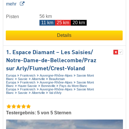
mehr
56 km
Pisten
11 km
25 km
20 km
Details
1. Espace Diamant – Les Saisies/​
Notre-Dame-de-Bellecombe/​Praz
sur Arly/​Flumet/​Crest-Voland
Europa
Frankreich
Auvergne-Rhône-Alpes
Savoie Mont
Blanc
Savoie
Albertville
Beaufortain
Europa
Frankreich
Auvergne-Rhône-Alpes
Savoie Mont
Blanc
Haute-Savoie
Bonneville
Pays du Mont Blanc
Europa
Frankreich
Auvergne-Rhône-Alpes
Savoie Mont
Blanc
Savoie
Albertville
Val d'Arly
Testergebnis: 5 von 5 Sternen