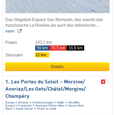
Das Skigebiet Espace San Bernardo, das sowohl das
französische La Rosière als auch das italienische…
mehr
143,1 km
Pisten
56 km
70,5 km
16,6 km
12 km
Skirouten
Details
1. Les Portes du Soleil – Morzine/​
Avoriaz/​Les Gets/​Châtel/​Morgins/​
Champéry
Europa
Schweiz
Genferseeregion
Wallis
Val d’Illiez
Europa
Frankreich
Auvergne-Rhône-Alpes
Savoie Mont
Blanc
Haute-Savoie
Portes du Soleil