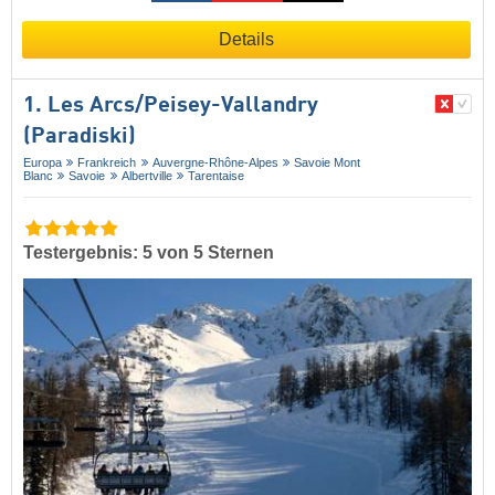
Details
1. Les Arcs/​Peisey-Vallandry
(Paradiski)
Europa
Frankreich
Auvergne-Rhône-Alpes
Savoie Mont
Blanc
Savoie
Albertville
Tarentaise
Testergebnis: 5 von 5 Sternen