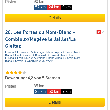
90 km
Pisten
57 km
24 km
9 km
Details
20. Les Portes du Mont-Blanc –
Combloux/​Megève le Jaillet/​La
Giettaz
Europa
Frankreich
Auvergne-Rhône-Alpes
Savoie Mont
Blanc
Haute-Savoie
Bonneville
Pays du Mont Blanc
Europa
Frankreich
Auvergne-Rhône-Alpes
Savoie Mont
Blanc
Savoie
Albertville
Val d'Arly
Bewertung: 4,2 von 5 Sternen
85 km
Pisten
28 km
50 km
7 km
Details