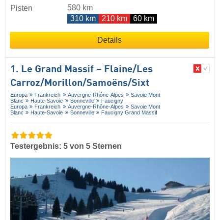
580 km
Pisten
310 km
210 km
60 km
Details
1. Le Grand Massif – Flaine/​Les
Carroz/​Morillon/​Samoëns/​Sixt
Europa
Frankreich
Auvergne-Rhône-Alpes
Savoie Mont
Blanc
Haute-Savoie
Bonneville
Faucigny
Europa
Frankreich
Auvergne-Rhône-Alpes
Savoie Mont
Blanc
Haute-Savoie
Bonneville
Faucigny Grand Massif
Testergebnis: 5 von 5 Sternen